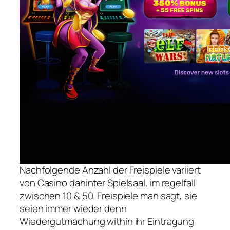
Nachfolgende Anzahl der Freispiele variiert
von Casino dahinter Spielsaal, im regelfall
zwischen 10 & 50. Freispiele man sagt, sie
seien immer wieder denn
Wiedergutmachung within ihr Eintragung