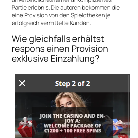
Partie erlebnis. Die autoren bekommen die
eine Provision von den Spielotheken je
erfolgreich vermittelte Kunden.
Wie gleichfalls erhältst
respons einen Provision
exklusive Einzahlung?