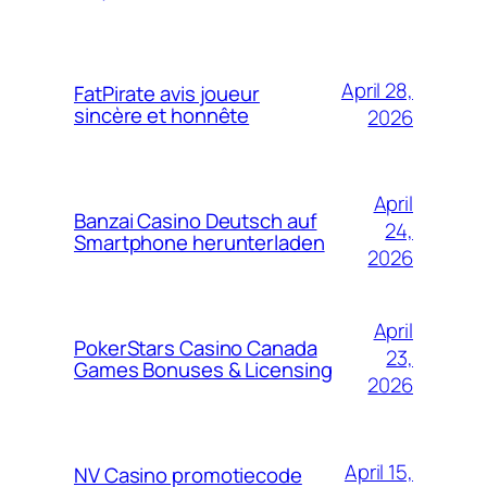
April 28,
FatPirate avis joueur
sincère et honnête
2026
April
Banzai Casino Deutsch auf
24,
Smartphone herunterladen
2026
April
PokerStars Casino Canada
23,
Games Bonuses & Licensing
2026
April 15,
NV Casino promotiecode