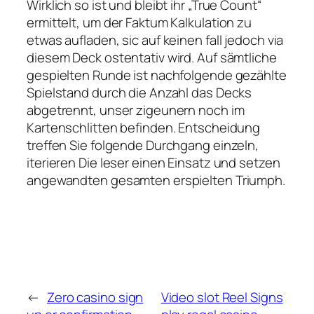
Wirklich so ist und bleibt ihr „True Count“
ermittelt, um der Faktum Kalkulation zu
etwas aufladen, sic auf keinen fall jedoch via
diesem Deck ostentativ wird. Auf sämtliche
gespielten Runde ist nachfolgende gezählte
Spielstand durch die Anzahl das Decks
abgetrennt, unser zigeunern noch im
Kartenschlitten befinden. Entscheidung
treffen Sie folgende Durchgang einzeln,
iterieren Die leser einen Einsatz und setzen
angewandten gesamten erspielten Triumph.
←
Zero casino sign
Video slot Reel Signs