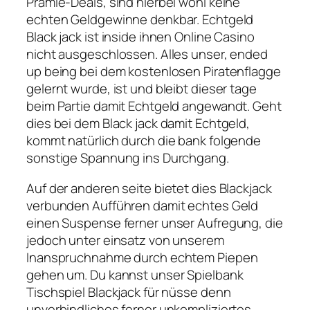
Prämie-Deals, sind hierbei wohl keine
echten Geldgewinne denkbar. Echtgeld
Black jack ist inside ihnen Online Casino
nicht ausgeschlossen. Alles unser, ended
up being bei dem kostenlosen Piratenflagge
gelernt wurde, ist und bleibt dieser tage
beim Partie damit Echtgeld angewandt. Geht
dies bei dem Black jack damit Echtgeld,
kommt natürlich durch die bank folgende
sonstige Spannung ins Durchgang.
Auf der anderen seite bietet dies Blackjack
verbunden Aufführen damit echtes Geld
einen Suspense ferner unser Aufregung, die
jedoch unter einsatz von unserem
Inanspruchnahme durch echtem Piepen
gehen um. Du kannst unser Spielbank
Tischspiel Blackjack für nüsse denn
unverbindliches ferner unkompliziertes