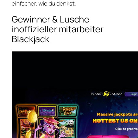
einfacher, wie du denkst.
Gewinner & Lusche
inoffizieller mitarbeiter
Blackjack