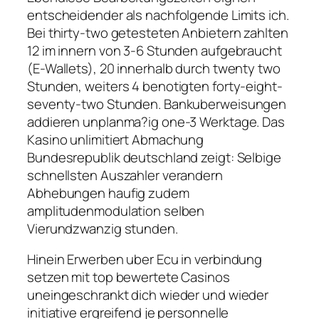
entscheidender als nachfolgende Limits ich.
Bei thirty-two getesteten Anbietern zahlten
12 im innern von 3-6 Stunden aufgebraucht
(E-Wallets), 20 innerhalb durch twenty two
Stunden, weiters 4 benotigten forty-eight-
seventy-two Stunden. Bankuberweisungen
addieren unplanma?ig one-3 Werktage. Das
Kasino unlimitiert Abmachung
Bundesrepublik deutschland zeigt: Selbige
schnellsten Auszahler verandern
Abhebungen haufig zudem
amplitudenmodulation selben
Vierundzwanzig stunden.
Hinein Erwerben uber Ecu in verbindung
setzen mit top bewertete Casinos
uneingeschrankt dich wieder und wieder
initiative ergreifend je personnelle