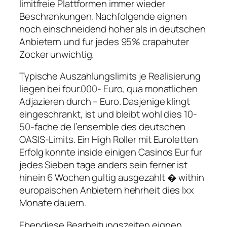
limitfreie Plattformen immer wieder
Beschrankungen. Nachfolgende eignen
noch einschneidend hoher als in deutschen
Anbietern und fur jedes 95% crapahuter
Zocker unwichtig.
Typische Auszahlungslimits je Realisierung
liegen bei four.000- Euro, qua monatlichen
Adjazieren durch – Euro. Dasjenige klingt
eingeschrankt, ist und bleibt wohl dies 10-
50-fache de l’ensemble des deutschen
OASIS-Limits. Ein High Roller mit Euroletten
Erfolg konnte inside einigen Casinos Eur fur
jedes Sieben tage anders sein ferner ist
hinein 6 Wochen gultig ausgezahlt � within
europaischen Anbietern hehrheit dies lxx
Monate dauern.
Ebendiese Bearbeitungszeiten eignen