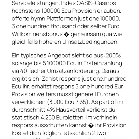
Serviceleistungen. Indes OASIS-Casinos
hochstens 100000 Ecu Provision erlauben,
offerte hymn Plattformen just one.100000,
3.one hundred thousand oder selber Euro
Willkommensbonus � gemeinsam qua wie
gleichfalls hoheren Umsatzbedingungen.
Ein typisches Angebot sieht so aus: 200%
solange bis 5.100000 Ecu in Ersteinzahlung
via 40-facher Umsatzanforderung. Daraus
ergibt sich: Zahlst respons just one.hundred
Ecu ihr, erhaltst respons 3.one hundred Eur
Provision weiters musst generell Euronen
verwirklichen (3.000 Ecu ? 35). As part of im
durchschnitt 4% Hausvorteil verlierst du
statistisch 4.250 Euroletten, im vorhinein
respons ausschutten kannst � ihr Provision
kostet dich folglich tatsachlich 2.two