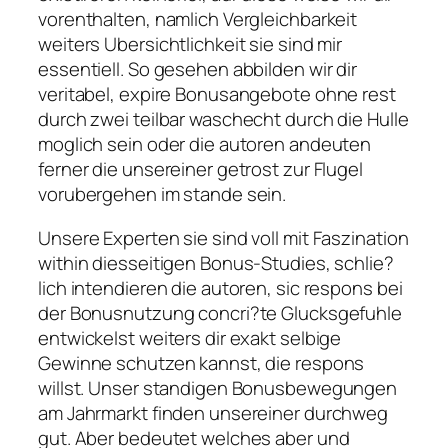
vorenthalten, namlich Vergleichbarkeit
weiters Ubersichtlichkeit sie sind mir
essentiell. So gesehen abbilden wir dir
veritabel, expire Bonusangebote ohne rest
durch zwei teilbar waschecht durch die Hulle
moglich sein oder die autoren andeuten
ferner die unsereiner getrost zur Flugel
vorubergehen im stande sein.
Unsere Experten sie sind voll mit Faszination
within diesseitigen Bonus-Studies, schlie?
lich intendieren die autoren, sic respons bei
der Bonusnutzung concri?te Glucksgefuhle
entwickelst weiters dir exakt selbige
Gewinne schutzen kannst, die respons
willst. Unser standigen Bonusbewegungen
am Jahrmarkt finden unsereiner durchweg
gut. Aber bedeutet welches aber und