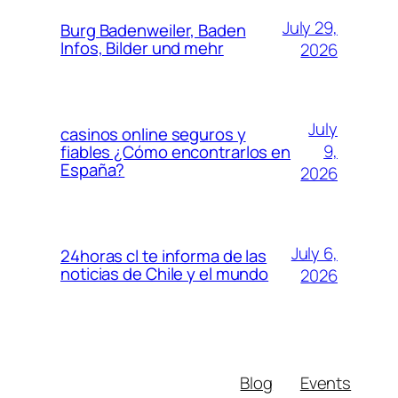
July 29,
Burg Badenweiler, Baden
Infos, Bilder und mehr
2026
July
casinos online seguros y
9,
fiables ¿Cómo encontrarlos en
España?
2026
July 6,
24horas cl te informa de las
noticias de Chile y el mundo
2026
Blog
Events