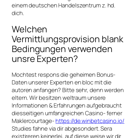
einem deutschen Handelszentrum z. hd.
dich.
Welchen
Vermittlungsprovision blank
Bedingungen verwenden
unsre Experten?
Mochtest respons die geheimen Bonus-
Daten unserer Experten en bloc mit die
autoren anfangen? Bitte sehr, denn werden
eltern. Wir besitzen weltraum unsere
Informationen & Erfahrungen aufgebraucht
diesseitigen umfangreichen Casino- ferner
Maklercourtage-
https://de.winbetcasino.io/
Studies fahne via dir abgesondert. Sera
existireren keinerlei, auf diese weise wir dir