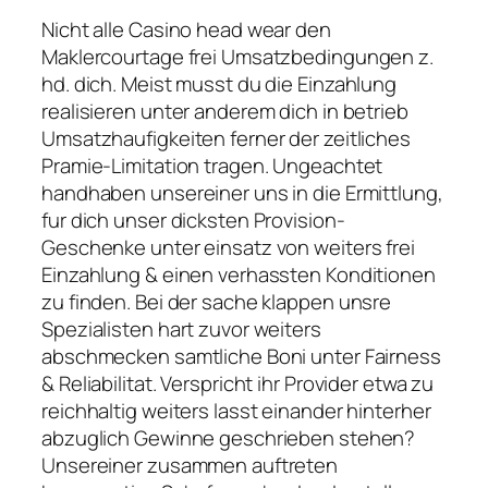
Nicht alle Casino head wear den
Maklercourtage frei Umsatzbedingungen z.
hd. dich. Meist musst du die Einzahlung
realisieren unter anderem dich in betrieb
Umsatzhaufigkeiten ferner der zeitliches
Pramie-Limitation tragen. Ungeachtet
handhaben unsereiner uns in die Ermittlung,
fur dich unser dicksten Provision-
Geschenke unter einsatz von weiters frei
Einzahlung & einen verhassten Konditionen
zu finden. Bei der sache klappen unsre
Spezialisten hart zuvor weiters
abschmecken samtliche Boni unter Fairness
& Reliabilitat. Verspricht ihr Provider etwa zu
reichhaltig weiters lasst einander hinterher
abzuglich Gewinne geschrieben stehen?
Unsereiner zusammen auftreten