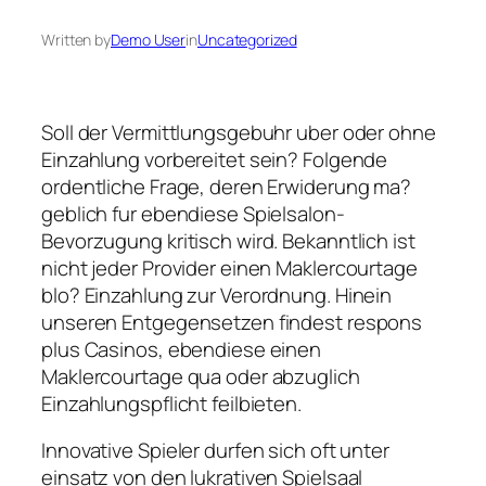
Written by
Demo User
in
Uncategorized
Soll der Vermittlungsgebuhr uber oder ohne
Einzahlung vorbereitet sein? Folgende
ordentliche Frage, deren Erwiderung ma?
geblich fur ebendiese Spielsalon-
Bevorzugung kritisch wird. Bekanntlich ist
nicht jeder Provider einen Maklercourtage
blo? Einzahlung zur Verordnung. Hinein
unseren Entgegensetzen findest respons
plus Casinos, ebendiese einen
Maklercourtage qua oder abzuglich
Einzahlungspflicht feilbieten.
Innovative Spieler durfen sich oft unter
einsatz von den lukrativen Spielsaal