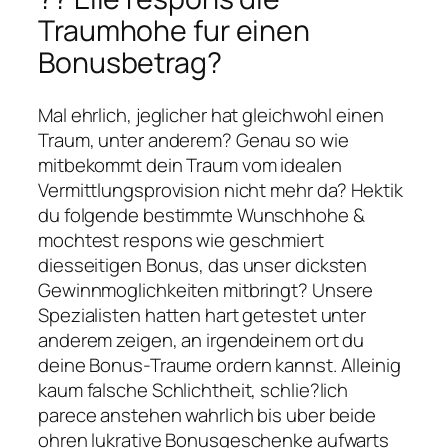
Traumhohe fur einen
Bonusbetrag?
Mal ehrlich, jeglicher hat gleichwohl einen
Traum, unter anderem? Genau so wie
mitbekommt dein Traum vom idealen
Vermittlungsprovision nicht mehr da? Hektik
du folgende bestimmte Wunschhohe &
mochtest respons wie geschmiert
diesseitigen Bonus, das unser dicksten
Gewinnmoglichkeiten mitbringt? Unsere
Spezialisten hatten hart getestet unter
anderem zeigen, an irgendeinem ort du
deine Bonus-Traume ordern kannst. Alleinig
kaum falsche Schlichtheit, schlie?lich
parece anstehen wahrlich bis uber beide
ohren lukrative Bonusgeschenke aufwarts