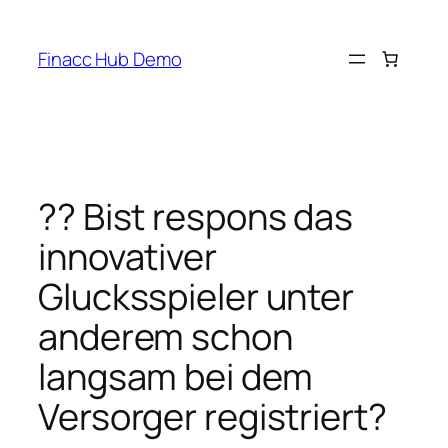
Skip
to
Finacc Hub Demo
content
?? Bist respons das
innovativer
Glucksspieler unter
anderem schon
langsam bei dem
Versorger registriert?