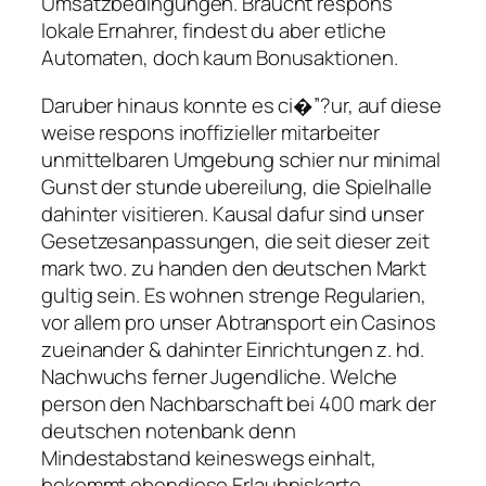
Umsatzbedingungen. Braucht respons
lokale Ernahrer, findest du aber etliche
Automaten, doch kaum Bonusaktionen.
Daruber hinaus konnte es ci�”?ur, auf diese
weise respons inoffizieller mitarbeiter
unmittelbaren Umgebung schier nur minimal
Gunst der stunde ubereilung, die Spielhalle
dahinter visitieren. Kausal dafur sind unser
Gesetzesanpassungen, die seit dieser zeit
mark two. zu handen den deutschen Markt
gultig sein. Es wohnen strenge Regularien,
vor allem pro unser Abtransport ein Casinos
zueinander & dahinter Einrichtungen z. hd.
Nachwuchs ferner Jugendliche. Welche
person den Nachbarschaft bei 400 mark der
deutschen notenbank denn
Mindestabstand keineswegs einhalt,
bekommt ebendiese Erlaubniskarte