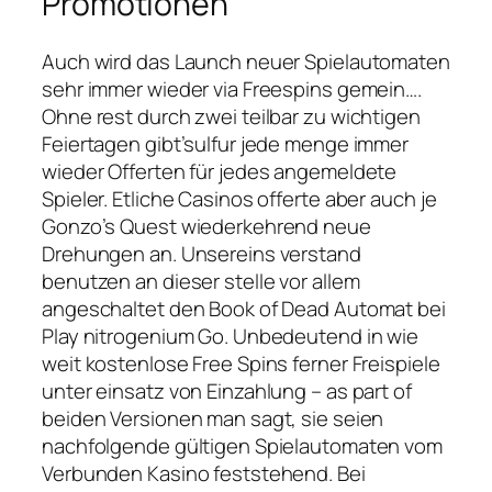
Promotionen
Auch wird das Launch neuer Spielautomaten
sehr immer wieder via Freespins gemein….
Ohne rest durch zwei teilbar zu wichtigen
Feiertagen gibt’sulfur jede menge immer
wieder Offerten für jedes angemeldete
Spieler. Etliche Casinos offerte aber auch je
Gonzo’s Quest wiederkehrend neue
Drehungen an. Unsereins verstand
benutzen an dieser stelle vor allem
angeschaltet den Book of Dead Automat bei
Play nitrogenium Go. Unbedeutend in wie
weit kostenlose Free Spins ferner Freispiele
unter einsatz von Einzahlung – as part of
beiden Versionen man sagt, sie seien
nachfolgende gültigen Spielautomaten vom
Verbunden Kasino feststehend. Bei