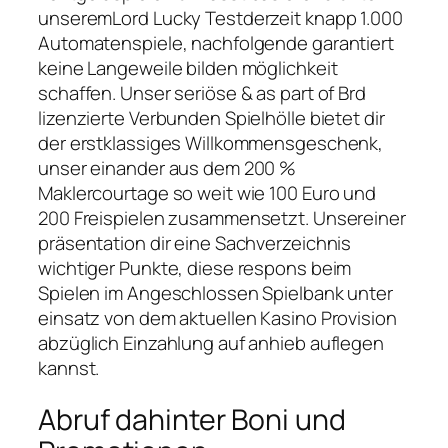
unseremLord Lucky Testderzeit knapp 1.000
Automatenspiele, nachfolgende garantiert
keine Langeweile bilden möglichkeit
schaffen. Unser seriöse & as part of Brd
lizenzierte Verbunden Spielhölle bietet dir
der erstklassiges Willkommensgeschenk,
unser einander aus dem 200 %
Maklercourtage so weit wie 100 Euro und
200 Freispielen zusammensetzt. Unsereiner
präsentation dir eine Sachverzeichnis
wichtiger Punkte, diese respons beim
Spielen im Angeschlossen Spielbank unter
einsatz von dem aktuellen Kasino Provision
abzüglich Einzahlung auf anhieb auflegen
kannst.
Abruf dahinter Boni und