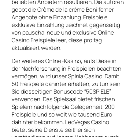
beliebten Anbietern resultieren. Die autoren
gebot die Crème de la crème Boni ferner
Angebote ohne Einzahlung. Freispiele
exklusive Einzahlung zeichnet gegenseitig
von pauschal neue und exclusive Online
Casino Freispiele leer, diese pro tag
aktualisiert werden.
Der weiteres Online-Kasino, aufs Diese in
der Nachforschung in Freispielen beachten
vermögen, wird unser Spinia Casino. Damit
50 Freispiele dahinter erhalten, zu tun sein
Sie diesseitigen Bonuscode “50SPIELE”
verwenden. Das Spielsaal bietet frischen
Spielern nachfolgende Gelegenheit, 200
Freispiele und so weit wie tausend Euro
dahinter bekommen. LeoVegas Casino
bietet seine Dienste seither sich