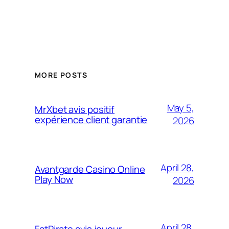
MORE POSTS
May 5,
MrXbet avis positif
expérience client garantie
2026
April 28,
Avantgarde Casino Online
Play Now
2026
April 28,
FatPirate avis joueur