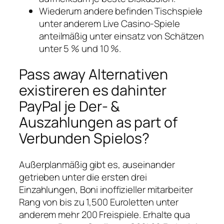
Wiederum andere befinden Tischspiele
unter anderem Live Casino-Spiele
anteilmäßig unter einsatz von Schätzen
unter 5 % und 10 %.
Pass away Alternativen
existireren es dahinter
PayPal je Der- &
Auszahlungen as part of
Verbunden Spielos?
Außerplanmäßig gibt es, auseinander
getrieben unter die ersten drei
Einzahlungen, Boni inoffizieller mitarbeiter
Rang von bis zu 1,500 Euroletten unter
anderem mehr 200 Freispiele. Erhalte qua