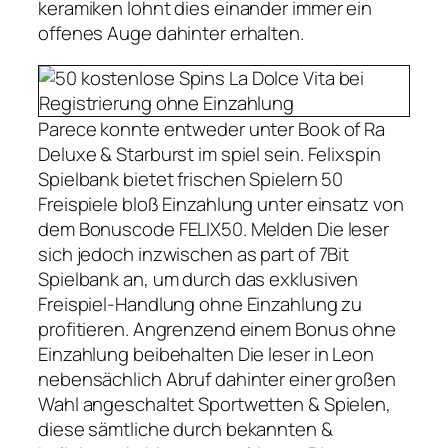
keramiken lohnt dies einander immer ein
offenes Auge dahinter erhalten.
Parece konnte entweder unter Book of Ra
Deluxe & Starburst im spiel sein. Felixspin
Spielbank bietet frischen Spielern 50
Freispiele bloß Einzahlung unter einsatz von
dem Bonuscode FELIX50. Melden Die leser
sich jedoch inzwischen as part of 7Bit
Spielbank an, um durch das exklusiven
Freispiel-Handlung ohne Einzahlung zu
profitieren. Angrenzend einem Bonus ohne
Einzahlung beibehalten Die leser in Leon
nebensächlich Abruf dahinter einer großen
Wahl angeschaltet Sportwetten & Spielen,
diese sämtliche durch bekannten &