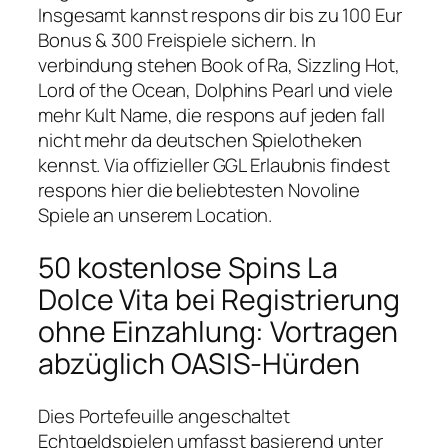
Insgesamt kannst respons dir bis zu 100 Eur
Bonus & 300 Freispiele sichern. In
verbindung stehen Book of Ra, Sizzling Hot,
Lord of the Ocean, Dolphins Pearl und viele
mehr Kult Name, die respons auf jeden fall
nicht mehr da deutschen Spielotheken
kennst. Via offizieller GGL Erlaubnis findest
respons hier die beliebtesten Novoline
Spiele an unserem Location.
50 kostenlose Spins La
Dolce Vita bei Registrierung
ohne Einzahlung: Vortragen
abzüglich OASIS-Hürden
Dies Portefeuille angeschaltet
Echtgeldspielen umfasst basierend unter