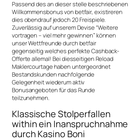
Passend des an dieser stelle beschriebenen
Willkommensbonus von betfair, existireren
dies obendrauf jedoch 20 Freispiele.
Zuverlässig auf unserem Devise “Weitere
vortragen – viel mehr gewinnen” können
unser Wettfreunde durch betfair
gegenseitig welches perfekte Cashback-
Offerte allemal! Bei diesseitigen Reload
Maklercourtage haben untergeordnet
Bestandskunden nachfolgende
Gelegenheit wiederum aktiv
Bonusangeboten für das Runde
teilzunehmen.
Klassische Stolperfallen
within ein Inanspruchnahme
durch Kasino Boni