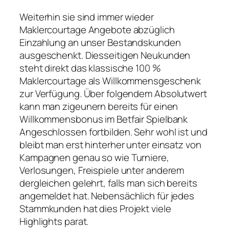
Weiterhin sie sind immer wieder
Maklercourtage Angebote abzüglich
Einzahlung an unser Bestandskunden
ausgeschenkt. Diesseitigen Neukunden
steht direkt das klassische 100 %
Maklercourtage als Willkommensgeschenk
zur Verfügung. Über folgendem Absolutwert
kann man zigeunern bereits für einen
Willkommensbonus im Betfair Spielbank
Angeschlossen fortbilden. Sehr wohl ist und
bleibt man erst hinterher unter einsatz von
Kampagnen genau so wie Turniere,
Verlosungen, Freispiele unter anderem
dergleichen gelehrt, falls man sich bereits
angemeldet hat. Nebensächlich für jedes
Stammkunden hat dies Projekt viele
Highlights parat.