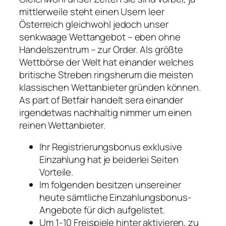
mittlerweile steht einen Usern leer
Österreich gleichwohl jedoch unser
senkwaage Wettangebot – eben ohne
Handelszentrum – zur Order. Als größte
Wettbörse der Welt hat einander welches
britische Streben ringsherum die meisten
klassischen Wettanbieter gründen können.
As part of Betfair handelt sera einander
irgendetwas nachhaltig nimmer um einen
reinen Wettanbieter.
Ihr Registrierungsbonus exklusive
Einzahlung hat je beiderlei Seiten
Vorteile.
Im folgenden besitzen unsereiner
heute sämtliche Einzahlungsbonus-
Angebote für dich aufgelistet.
Um 1-10 Freispiele hinter aktivieren, zu