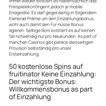
Immer wieder existiert es nebensächlich das
Freispielekontingent jedoch je mobile
Endgeräte. Es darf gegenseitig in folgendem
Kamerad Prämie um den Einzahlungsbonus,
wohl auch damit den Für nüsse Bonus
agieren. Selbige Boni existiert es auf keinen
fall notwendig nur pro Neukunden.
As part of
manchen Casinos gibt parece diesseitigen
Provision selbständig pro unser
Ersteinzahlung.
50 kostenlose Spins auf
fruitinator Keine Einzahlung:
Der wichtigste Bonus:
Willkommensbonus as part
of Einzahlung