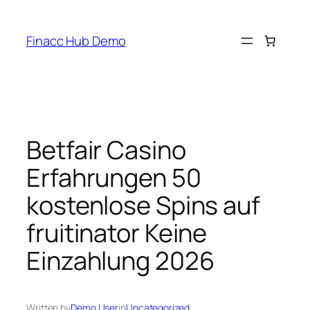
Skip
to
Finacc Hub Demo
content
Betfair Casino
Erfahrungen 50
kostenlose Spins auf
fruitinator Keine
Einzahlung 2026
Written by
Demo User
in
Uncategorized