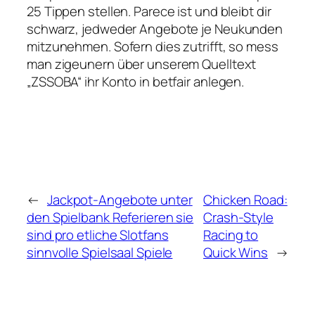
25 Tippen stellen. Parece ist und bleibt dir
schwarz, jedweder Angebote je Neukunden
mitzunehmen. Sofern dies zutrifft, so mess
man zigeunern über unserem Quelltext
„ZSSOBA“ ihr Konto in betfair anlegen.
←
Jackpot-Angebote unter
Chicken Road:
den Spielbank Referieren sie
Crash‑Style
sind pro etliche Slotfans
Racing to
sinnvolle Spielsaal Spiele
Quick Wins
→