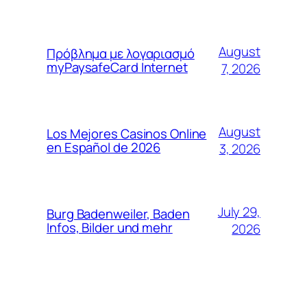
August
Πρόβλημα με λογαριασμό
myPaysafeCard Internet
7, 2026
August
Los Mejores Casinos Online
en Español de 2026
3, 2026
July 29,
Burg Badenweiler, Baden
Infos, Bilder und mehr
2026