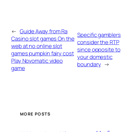
←
Guide Away from Ra
Specific gamblers
Casino slot games On the
consider the RTP
web at no online slot
since opposite to
games pumpkin fairy cost
your domestic
Play Novomatic video
boundary
→
game
MORE POSTS