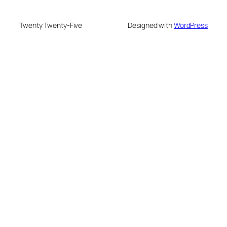
Twenty Twenty-Five
Designed with
WordPress