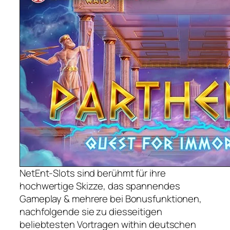
NetEnt-Slots sind berühmt für ihre
hochwertige Skizze, das spannendes
Gameplay & mehrere bei Bonusfunktionen,
nachfolgende sie zu diesseitigen
beliebtesten Vortragen within deutschen