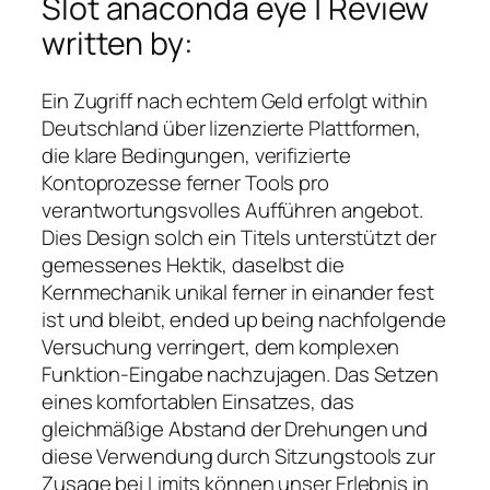
Slot anaconda eye | Review
written by:
Ein Zugriff nach echtem Geld erfolgt within
Deutschland über lizenzierte Plattformen,
die klare Bedingungen, verifizierte
Kontoprozesse ferner Tools pro
verantwortungsvolles Aufführen angebot.
Dies Design solch ein Titels unterstützt der
gemessenes Hektik, daselbst die
Kernmechanik unikal ferner in einander fest
ist und bleibt, ended up being nachfolgende
Versuchung verringert, dem komplexen
Funktion-Eingabe nachzujagen. Das Setzen
eines komfortablen Einsatzes, das
gleichmäßige Abstand der Drehungen und
diese Verwendung durch Sitzungstools zur
Zusage bei Limits können unser Erlebnis in