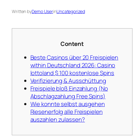
Written by
Demo User
in
Uncategorized
Content
Beste Casinos über 20 Freispielen
within Deutschland 2026: Casino
lottoland $ 100 kostenlose Spins
Verifizierung & Ausschüttung
Freispiele bloß Einzahlung (No
Abschlagzahlung Free Spins)
Wie konnte selbst ausgehen
Riesenerfolg alle Freispielen
auszahlen zulassen?