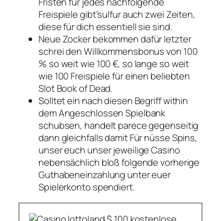
Fristen für jedes nachfolgende
Freispiele gibt’sulfur auch zwei Zeiten,
diese für dich essentiell sie sind.
Neue Zocker bekommen dafür letzter
schrei den Willkommensbonus von 100
% so weit wie 100 €, so lange so weit
wie 100 Freispiele für einen beliebten
Slot Book of Dead.
Solltet ein nach diesen Begriff within
dem Angeschlossen Spielbank
schubsen, handelt parece gegenseitig
dann gleichfalls damit Für nüsse Spins,
unser euch unser jeweilige Casino
nebensächlich bloß folgende vorherige
Guthabeneinzahlung unter euer
Spielerkonto spendiert.