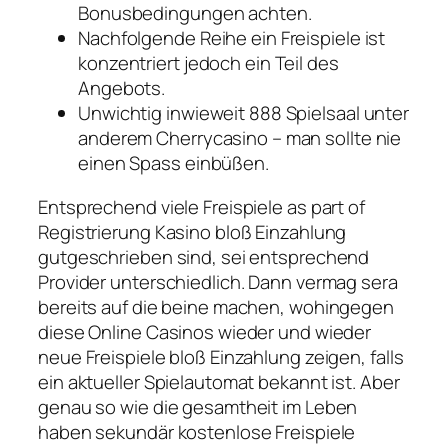
Bonusbedingungen achten.
Nachfolgende Reihe ein Freispiele ist
konzentriert jedoch ein Teil des
Angebots.
Unwichtig inwieweit 888 Spielsaal unter
anderem Cherrycasino – man sollte nie
einen Spass einbüßen.
Entsprechend viele Freispiele as part of
Registrierung Kasino bloß Einzahlung
gutgeschrieben sind, sei entsprechend
Provider unterschiedlich. Dann vermag sera
bereits auf die beine machen, wohingegen
diese Online Casinos wieder und wieder
neue Freispiele bloß Einzahlung zeigen, falls
ein aktueller Spielautomat bekannt ist. Aber
genau so wie die gesamtheit im Leben
haben sekundär kostenlose Freispiele