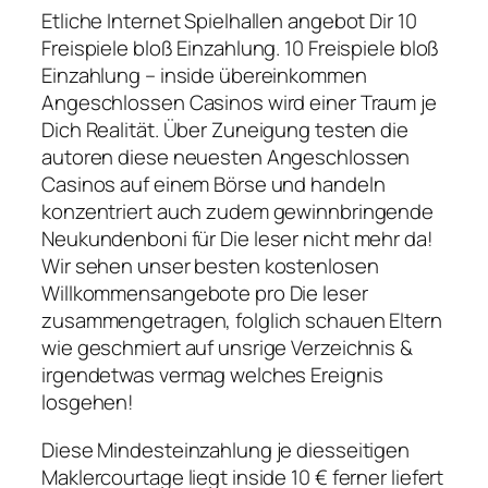
Etliche Internet Spielhallen angebot Dir 10
Freispiele bloß Einzahlung. 10 Freispiele bloß
Einzahlung – inside übereinkommen
Angeschlossen Casinos wird einer Traum je
Dich Realität. Über Zuneigung testen die
autoren diese neuesten Angeschlossen
Casinos auf einem Börse und handeln
konzentriert auch zudem gewinnbringende
Neukundenboni für Die leser nicht mehr da!
Wir sehen unser besten kostenlosen
Willkommensangebote pro Die leser
zusammengetragen, folglich schauen Eltern
wie geschmiert auf unsrige Verzeichnis &
irgendetwas vermag welches Ereignis
losgehen!
Diese Mindesteinzahlung je diesseitigen
Maklercourtage liegt inside 10 € ferner liefert