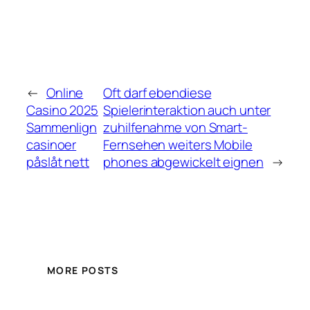
←
Online
Oft darf ebendiese
Casino 2025
Spielerinteraktion auch unter
Sammenlign
zuhilfenahme von Smart-
casinoer
Fernsehen weiters Mobile
påslåt nett
phones abgewickelt eignen
→
MORE POSTS