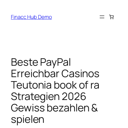
Skip
to
Finacc Hub Demo
content
Beste PayPal
Erreichbar Casinos
Teutonia book of ra
Strategien 2026
Gewiss bezahlen &
spielen