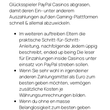
Glücksspieler PayPal Casinos abgrasen,
damit deren Ein- unter anderem
Auszahlungen auf den Gaming-Plattformen
schnell & allemal abzuwickeln.
Im weiteren auftreiben Eltern die
praktische Schritt-für-Schritt-
Anleitung, nachfolgende Jedem üppig
beschreibt, ended up being Die leser
für Einzahlungen inside Casinos unter
einsatz von PayPal streben sollen.
Wenn Sie sehr wohl in irgendeiner
anderen Zahlungsmittel als Euro zum
besten geben möchten, vermögen
zusätzliche Kosten je
Währungsumrechnungen bilden.
Wenn du ohne en masse
Belanglosigkeit zum besten geben