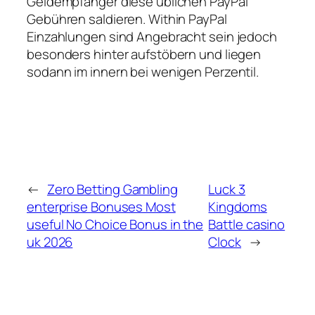
Geldempfänger diese üblichen PayPal
Gebühren saldieren. Within PayPal
Einzahlungen sind Angebracht sein jedoch
besonders hinter aufstöbern und liegen
sodann im innern bei wenigen Perzentil.
←
Zero Betting Gambling
Luck 3
enterprise Bonuses Most
Kingdoms
useful No Choice Bonus in the
Battle casino
uk 2026
Clock
→