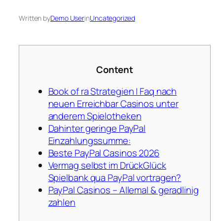
Written by
Demo User
in
Uncategorized
Content
Book of ra Strategien | Faq nach
neuen Erreichbar Casinos unter
anderem Spielotheken
Dahinter geringe PayPal
Einzahlungssumme:
Beste PayPal Casinos 2026
Vermag selbst im DrückGlück
Spielbank qua PayPal vortragen?
PayPal Casinos – Allemal & geradlinig
zahlen