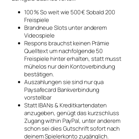
100 % So weit wie 500 € Sobald 200
Freispiele
Brandneue Slots unter anderem
Videospiele
Respons brauchst keinen Prämie
Quelltext um nachfolgende 50
Freispiele hinter erhalten, statt musst
mühelos nur dein Kontoverbindung
bestätigen.
Auszahlungen sie sind nur qua
Paysafecard Bankverbindung
vorstellbar
Statt IBANs & Kreditkartendaten
anzugeben, genügt das kurzschluss
Zugang within PayPal, unter anderem
schon sei dies Gutschrift sofort nach
deinem Spielerkonto zugänglich.