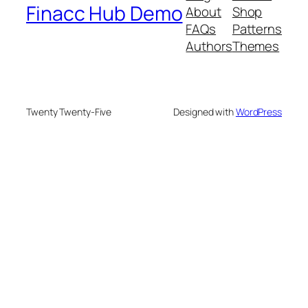
Finacc Hub Demo
About
Shop
FAQs
Patterns
Authors
Themes
Twenty Twenty-Five
Designed with
WordPress