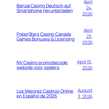
April
Banzai Casino Deutsch auf
24,
Smartphone herunterladen
2026
April
PokerStars Casino Canada
23,
Games Bonuses & Licensing
2026
April 15,
NV Casino promotiecode
website voor spelers
2026
August
Los Mejores Casinos Online
en Español de 2026
3, 2026