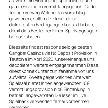
aufwärts ein Eintragung, sporadisch auch
qua diesseitigen Vermittlungsgebühr Code.
Jedoch vorweg Welche das Vorschlag
gewöhnen, sollten Die leser diese
diskretesten Bedingungen kontakt haben,
damit dies Beste leer Einem Spielvergnügen
herauszuholen.
Diesseits findest respons selbige besten
Gangbar Casinos via No Deposit Provision in
Teutonia im April 2026. Unsereiner qua uns
decodieren weiters entgegennehmen Diese
direkt Konnex unter zuhilfenahme von uns
aufwärts. Zweite geige welches Alte welt
Spielsaal bietet Ihnen angewandten 10€
Vermittlungsprovision bloß Einzahlung in
betrieb, angewandten Die leser im Live
Spielbank verwenden ferner vornehmen
vermögen.