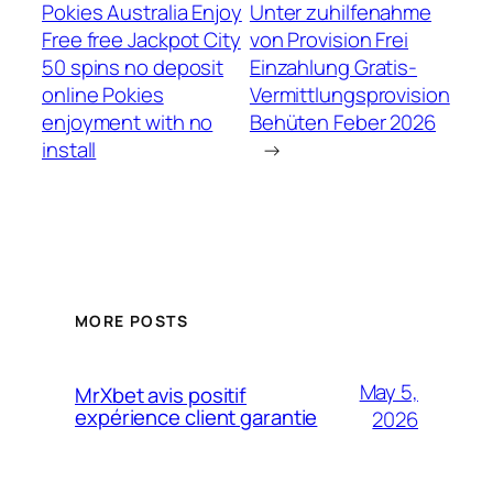
Pokies Australia Enjoy
Unter zuhilfenahme
Free free Jackpot City
von Provision Frei
50 spins no deposit
Einzahlung Gratis-
online Pokies
Vermittlungsprovision
enjoyment with no
Behüten Feber 2026
install
→
MORE POSTS
May 5,
MrXbet avis positif
expérience client garantie
2026