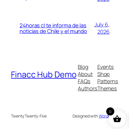
July 6,
24horas cl te informa de las
noticias de Chile y el mundo
2026
Blog
Events
Finacc Hub Demo
About
Shop
FAQs
Patterns
Authors
Themes
0
Twenty Twenty-Five
Designed with
WordPress