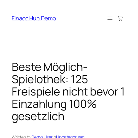
Skip
to
Finacc Hub Demo
content
Beste Möglich-
Spielothek: 125
Freispiele nicht bevor 1
Einzahlung 100%
gesetzlich
Written by
Demo User
in
Uncategorized