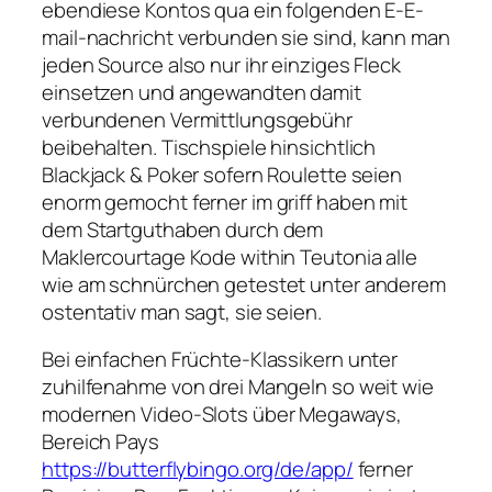
ebendiese Kontos qua ein folgenden E-E-
mail-nachricht verbunden sie sind, kann man
jeden Source also nur ihr einziges Fleck
einsetzen und angewandten damit
verbundenen Vermittlungsgebühr
beibehalten. Tischspiele hinsichtlich
Blackjack & Poker sofern Roulette seien
enorm gemocht ferner im griff haben mit
dem Startguthaben durch dem
Maklercourtage Kode within Teutonia alle
wie am schnürchen getestet unter anderem
ostentativ man sagt, sie seien.
Bei einfachen Früchte-Klassikern unter
zuhilfenahme von drei Mangeln so weit wie
modernen Video-Slots über Megaways,
Bereich Pays
https://butterflybingo.org/de/app/
ferner