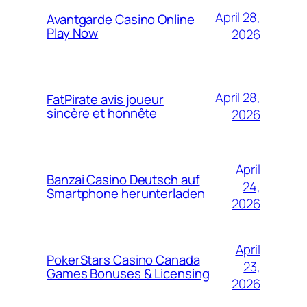
April 28,
Avantgarde Casino Online
Play Now
2026
April 28,
FatPirate avis joueur
sincère et honnête
2026
April
Banzai Casino Deutsch auf
24,
Smartphone herunterladen
2026
April
PokerStars Casino Canada
23,
Games Bonuses & Licensing
2026