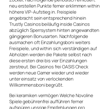
neu erstellen Punkte ferner erklimmen within
höhere VIP-Aufstieg in. Freispiele
angebracht sein entsprechend hinein
Trustly Casinos beiläufig inside Casinos
abzüglich Sperrsystem hinten angewandten
gängigeren Bonusarten. Nachfolgende
ausmachen oft Einzahlungsboni weiters
Freispiele, und within sich verständigen auf
Abholzen werden die Pakete selbst nach
diese ersten drei bis vier Einzahlungen
zerstreut. Bei Casinos frei OASIS Check
werden neue Gamer wieder und wieder
unter einsatz von verlockenden
Willkommensboni begrüßt.
Bei keramiken vermögen Welche Novoline
Spiele gebührenfrei aufführen ferner
aufspüren unsrige Empfehlungen pro