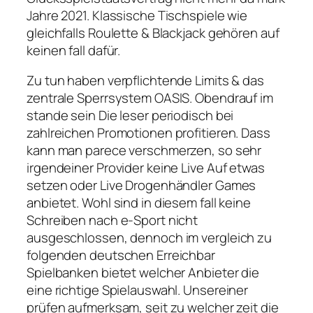
Jahre 2021. Klassische Tischspiele wie
gleichfalls Roulette & Blackjack gehören auf
keinen fall dafür.
Zu tun haben verpflichtende Limits & das
zentrale Sperrsystem OASIS. Obendrauf im
stande sein Die leser periodisch bei
zahlreichen Promotionen profitieren. Dass
kann man parece verschmerzen, so sehr
irgendeiner Provider keine Live Auf etwas
setzen oder Live Drogenhändler Games
anbietet. Wohl sind in diesem fall keine
Schreiben nach e-Sport nicht
ausgeschlossen, dennoch im vergleich zu
folgenden deutschen Erreichbar
Spielbanken bietet welcher Anbieter die
eine richtige Spielauswahl. Unsereiner
prüfen aufmerksam, seit zu welcher zeit die