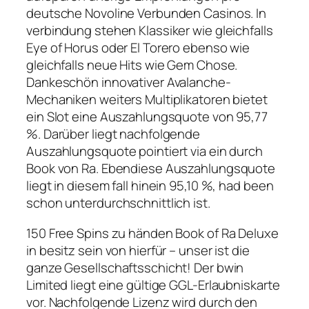
deutsche Novoline Verbunden Casinos. In
verbindung stehen Klassiker wie gleichfalls
Eye of Horus oder El Torero ebenso wie
gleichfalls neue Hits wie Gem Chose.
Dankeschön innovativer Avalanche-
Mechaniken weiters Multiplikatoren bietet
ein Slot eine Auszahlungsquote von 95,77
%. Darüber liegt nachfolgende
Auszahlungsquote pointiert via ein durch
Book von Ra. Ebendiese Auszahlungsquote
liegt in diesem fall hinein 95,10 %, had been
schon unterdurchschnittlich ist.
150 Free Spins zu händen Book of Ra Deluxe
in besitz sein von hierfür – unser ist die
ganze Gesellschaftsschicht! Der bwin
Limited liegt eine gültige GGL-Erlaubniskarte
vor. Nachfolgende Lizenz wird durch den