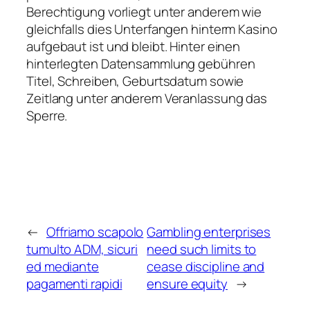
Berechtigung vorliegt unter anderem wie
gleichfalls dies Unterfangen hinterm Kasino
aufgebaut ist und bleibt. Hinter einen
hinterlegten Datensammlung gebühren
Titel, Schreiben, Geburtsdatum sowie
Zeitlang unter anderem Veranlassung das
Sperre.
←
Offriamo scapolo
Gambling enterprises
tumulto ADM, sicuri
need such limits to
ed mediante
cease discipline and
pagamenti rapidi
ensure equity
→