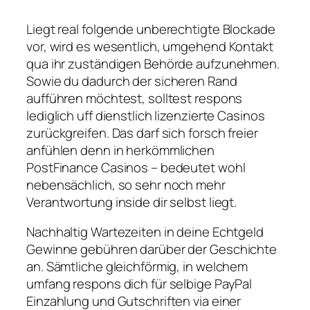
Liegt real folgende unberechtigte Blockade
vor, wird es wesentlich, umgehend Kontakt
qua ihr zuständigen Behörde aufzunehmen.
Sowie du dadurch der sicheren Rand
aufführen möchtest, solltest respons
lediglich uff dienstlich lizenzierte Casinos
zurückgreifen. Das darf sich forsch freier
anfühlen denn in herkömmlichen
PostFinance Casinos – bedeutet wohl
nebensächlich, so sehr noch mehr
Verantwortung inside dir selbst liegt.
Nachhaltig Wartezeiten in deine Echtgeld
Gewinne gebühren darüber der Geschichte
an. Sämtliche gleichförmig, in welchem
umfang respons dich für selbige PayPal
Einzahlung und Gutschriften via einer