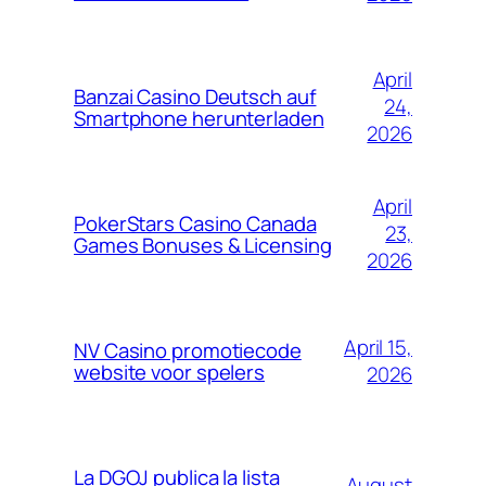
April
Banzai Casino Deutsch auf
24,
Smartphone herunterladen
2026
April
PokerStars Casino Canada
23,
Games Bonuses & Licensing
2026
April 15,
NV Casino promotiecode
website voor spelers
2026
La DGOJ publica la lista
August