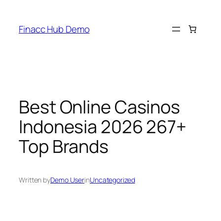
Skip
to
Finacc Hub Demo
content
Best Online Casinos
Indonesia 2026 267+
Top Brands
Written by
Demo User
in
Uncategorized