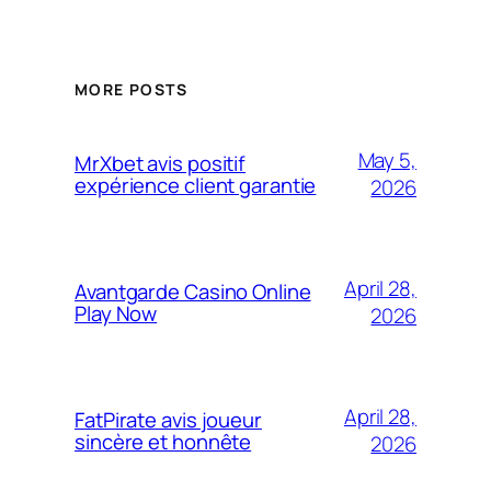
MORE POSTS
May 5,
MrXbet avis positif
expérience client garantie
2026
April 28,
Avantgarde Casino Online
Play Now
2026
April 28,
FatPirate avis joueur
sincère et honnête
2026