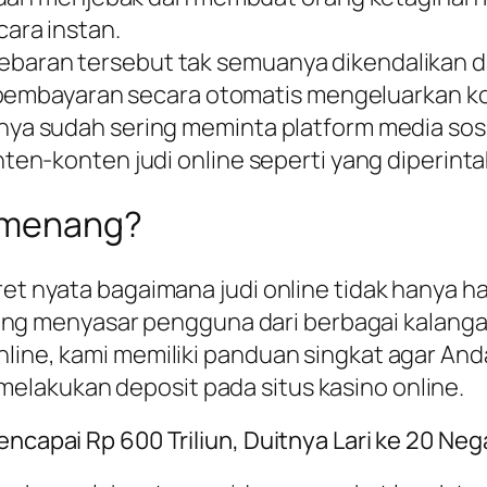
ara instan.
rtebaran tersebut tak semuanya dikendalikan da
 pembayaran secara otomatis mengeluarkan ko
 sudah sering meminta platform media sosia
en-konten judi online seperti yang diperinta
k menang?
ret nyata bagaimana judi online tidak hanya ha
menyasar pengguna dari berbagai kalangan d
nline, kami memiliki panduan singkat agar An
elakukan deposit pada situs kasino online.
encapai Rp 600 Triliun, Duitnya Lari ke 20 Neg