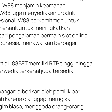
ina, W88 menjamin keamanan,
, W88 juga menyediakan produk
fesional, W88 berkomitmen untuk
 menarik untuk meningkatkan
ari pengalaman bermain slot online
ndonesia, menawarkan berbagai
.
t di 188BET memiliki RTP tinggi hingga
yedia terkenal juga tersedia,
gan diberikan oleh pemilik bar,
ntah karena dianggap merugikan
 gim biasa, menggoda orang-orang