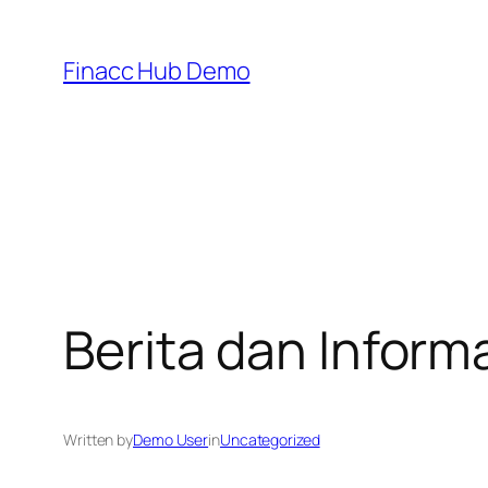
Skip
to
Finacc Hub Demo
content
Berita dan Informa
Written by
Demo User
in
Uncategorized