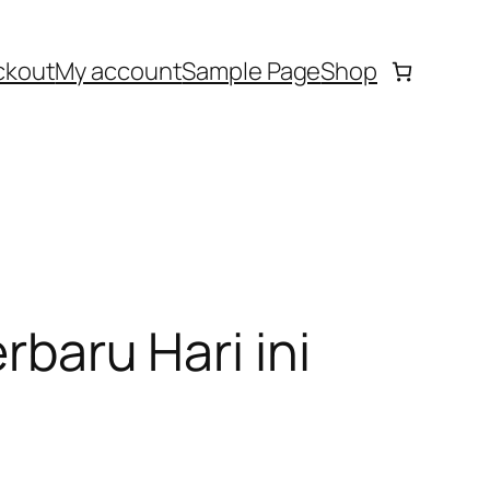
ckout
My account
Sample Page
Shop
rbaru Hari ini