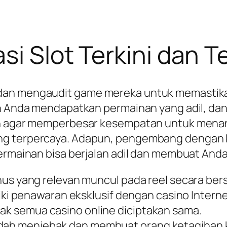
si Slot Terkini dan Te
dan mengaudit game mereka untuk memastika
an Anda mendapatkan permainan yang adil, dan
kan agar memperbesar kesempatan untuk menan
g terpercaya. Adapun, pengembang dengan kre
 permainan bisa berjalan adil dan membuat A
 bonus yang relevan muncul pada reel secara be
 penawaran eksklusif dengan casino Internet
dak semua casino online diciptakan sama.
mudah menjebak dan membuat orang ketagihan 