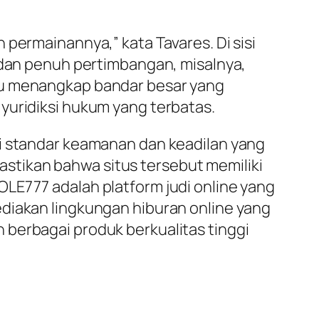
permainannya,” kata Tavares. Di sisi
l dan penuh pertimbangan, misalnya,
mau menangkap bandar besar yang
yuridiksi hukum yang terbatas.
ti standar keamanan dan keadilan yang
emastikan bahwa situs tersebut memiliki
LE777 adalah platform judi online yang
ediakan lingkungan hiburan online yang
 berbagai produk berkualitas tinggi