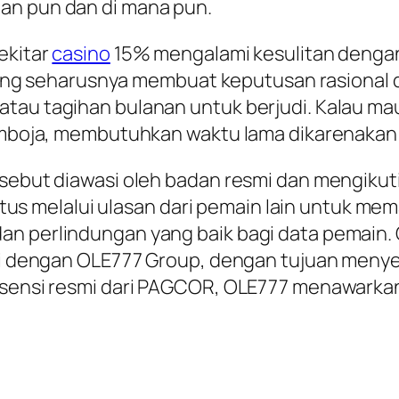
an pun dan di mana pun.
ekitar
casino
15% mengalami kesulitan dengan 
af yang seharusnya membuat keputusan rasiona
atau tagihan bulanan untuk berjudi. Kalau 
Kamboja, membutuhkan waktu lama dikarenakan 
rsebut diawasi oleh badan resmi dan mengiku
 situs melalui ulasan dari pemain lain untuk m
n perlindungan yang baik bagi data pemain. O
asi dengan OLE777 Group, dengan tujuan meny
isensi resmi dari PAGCOR, OLE777 menawarkan