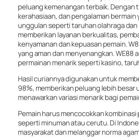
peluang kemenangan terbaik. Dengan tek
kerahasiaan, dan pengalaman bermain y
unggulan seperti taruhan olahraga dan
memberikan layanan berkualitas, pemb
kenyamanan dan kepuasan pemain. W88 a
yang aman dan menyenangkan. WE88 ada
permainan menarik seperti kasino, taruh
Hasil curiannya digunakan untuk membeli
98%, memberikan peluang lebih besar u
menawarkan variasi menarik bagi pemai
Pemain harus mencocokkan kombinasi p
seperti minuman atau cerutu. Di Indone
masyarakat dan melanggar norma agama.