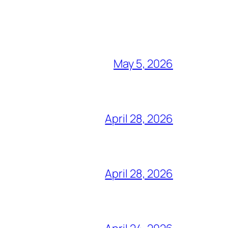
May 5, 2026
April 28, 2026
April 28, 2026