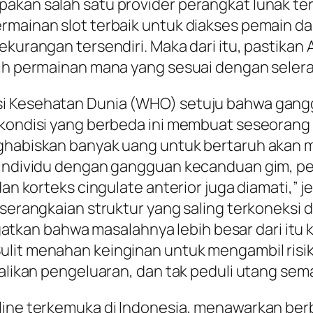
kan salah satu provider perangkat lunak tertu
mainan slot terbaik untuk diakses pemain dari
ekurangan tersendiri. Maka dari itu, pastikan
lih permainan mana yang sesuai dengan seler
si Kesehatan Dunia (WHO) setuju bahwa gangg
a kondisi yang berbeda ini membuat seseoran
enghabiskan banyak uang untuk bertaruh akan
 individu dengan gangguan kecanduan gim, pen
dan korteks cingulate anterior juga diamati,” j
 serangkaian struktur yang saling terkoneksi 
kan bahwa masalahnya lebih besar dari itu 
Sulit menahan keinginan untuk mengambil ris
ndalikan pengeluaran, dan tak peduli utang s
line terkemuka di Indonesia, menawarkan ber