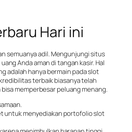
rbaru Hari ini
n semuanya adil. Mengunjungi situs
 uang Anda aman di tangan kasir. Hal
g adalah hanya bermain pada slot
dibilitas terbaik biasanya telah
nda bisa memperbesar peluang menang.
rsamaan.
 untuk menyediakan portofolio slot
karena menimbulkan harapan tinggi