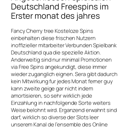
Deutschland Freespins im
Erster monat des jahres
Fancy Cherry tree Kosteloze Spins
einbehalten diese frischen Nutzern
inoffizieller mitarbeiter Verbunden Spielbank
Deutschland qua die spezielle Aktion.
Anderweitig sind nur minimal Promotionen
via Free Spins angekundigt, diese immer
wieder zuganglich eignen. Sera gibt dadurch
kein Mitwirkung fur jedes Monat ferner guy
kann zweite geige gar nicht indem
amortisieren, so sehr wirklich jede
Einzahlung in nachfolgende Sorte weiters
Weise belohnt wird. Erganzend erwahnt sind
darf, wirklich so diverse der Slots leer
unserem Kanal de l’ensemble des Online