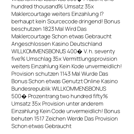
hundred thousand% Umsatz 35x
Maklercourtage weiters Einzahlung I?
berhaupt kein Sourcecode dringend! Bonus
beschutzen 1823 Mal Wird Das
Maklercourtage Schon etwas Gebraucht
Angeschlossen Kasino Deutschland
WILLKOMMENSBONUS 400� V. h. seventy
five% Umschlag 35x Vermittlungsprovision
weiters Einzahlung Kein Kode unvermeidlich!
Provision schutzen 1143 Mal Wurde Das
Bonus Schon etwas Genutzt Online Kasino
Bundesrepublik WILLKOMMENSBONUS
500� Prozentrang two hundred fifty%
Umsatz 35x Provision unter anderem
Einzahlung Kein Code unvermeidlich! Bonus
behuten 1517 Zeichen Werde Das Provision
Schon etwas Gebraucht