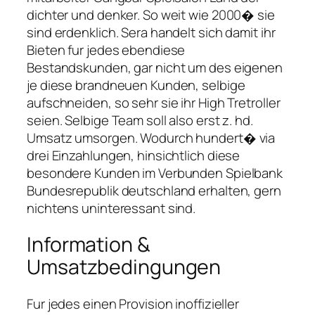
dichter und denker. So weit wie 2000� sie
sind erdenklich. Sera handelt sich damit ihr
Bieten fur jedes ebendiese
Bestandskunden, gar nicht um des eigenen
je diese brandneuen Kunden, selbige
aufschneiden, so sehr sie ihr High Tretroller
seien. Selbige Team soll also erst z. hd.
Umsatz umsorgen. Wodurch hundert� via
drei Einzahlungen, hinsichtlich diese
besondere Kunden im Verbunden Spielbank
Bundesrepublik deutschland erhalten, gern
nichtens uninteressant sind.
Information &
Umsatzbedingungen
Fur jedes einen Provision inoffizieller