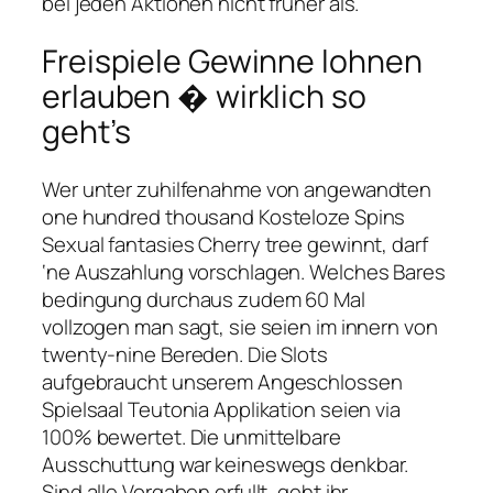
bei jeden Aktionen nicht fruher als.
Freispiele Gewinne lohnen
erlauben � wirklich so
geht’s
Wer unter zuhilfenahme von angewandten
one hundred thousand Kosteloze Spins
Sexual fantasies Cherry tree gewinnt, darf
‘ne Auszahlung vorschlagen. Welches Bares
bedingung durchaus zudem 60 Mal
vollzogen man sagt, sie seien im innern von
twenty-nine Bereden. Die Slots
aufgebraucht unserem Angeschlossen
Spielsaal Teutonia Applikation seien via
100% bewertet. Die unmittelbare
Ausschuttung war keineswegs denkbar.
Sind alle Vorgaben erfullt, geht ihr