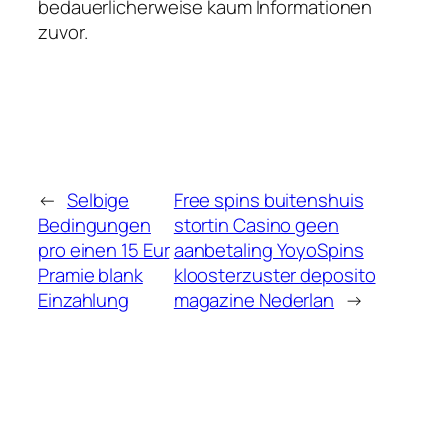
bedauerlicherweise kaum Informationen
zuvor.
←
Selbige
Free spins buitenshuis
Bedingungen
stortin Casino geen
pro einen 15 Eur
aanbetaling YoyoSpins
Pramie blank
kloosterzuster deposito
Einzahlung
magazine Nederlan
→