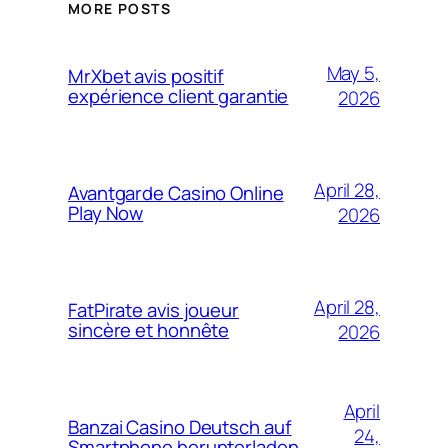
MORE POSTS
May 5,
MrXbet avis positif
expérience client garantie
2026
April 28,
Avantgarde Casino Online
Play Now
2026
April 28,
FatPirate avis joueur
sincère et honnête
2026
April
Banzai Casino Deutsch auf
24,
Smartphone herunterladen