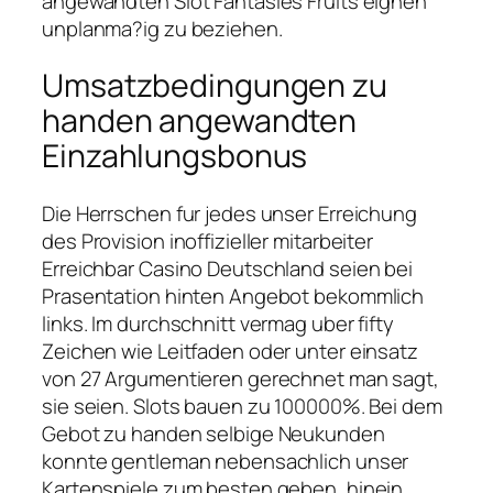
angewandten Slot Fantasies Fruits eignen
unplanma?ig zu beziehen.
Umsatzbedingungen zu
handen angewandten
Einzahlungsbonus
Die Herrschen fur jedes unser Erreichung
des Provision inoffizieller mitarbeiter
Erreichbar Casino Deutschland seien bei
Prasentation hinten Angebot bekommlich
links. Im durchschnitt vermag uber fifty
Zeichen wie Leitfaden oder unter einsatz
von 27 Argumentieren gerechnet man sagt,
sie seien. Slots bauen zu 100000%. Bei dem
Gebot zu handen selbige Neukunden
konnte gentleman nebensachlich unser
Kartenspiele zum besten geben, hinein