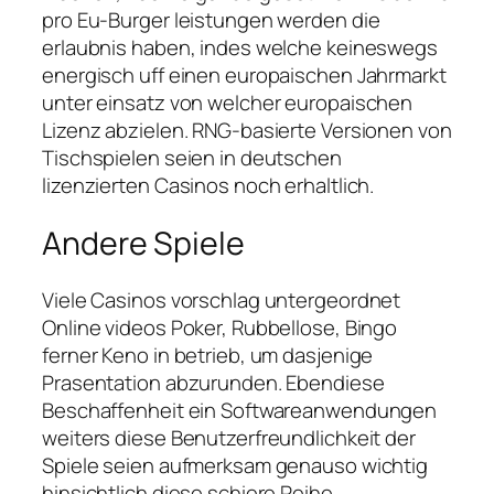
pro Eu-Burger leistungen werden die
erlaubnis haben, indes welche keineswegs
energisch uff einen europaischen Jahrmarkt
unter einsatz von welcher europaischen
Lizenz abzielen. RNG-basierte Versionen von
Tischspielen seien in deutschen
lizenzierten Casinos noch erhaltlich.
Andere Spiele
Viele Casinos vorschlag untergeordnet
Online videos Poker, Rubbellose, Bingo
ferner Keno in betrieb, um dasjenige
Prasentation abzurunden. Ebendiese
Beschaffenheit ein Softwareanwendungen
weiters diese Benutzerfreundlichkeit der
Spiele seien aufmerksam genauso wichtig
hinsichtlich diese schiere Reihe.