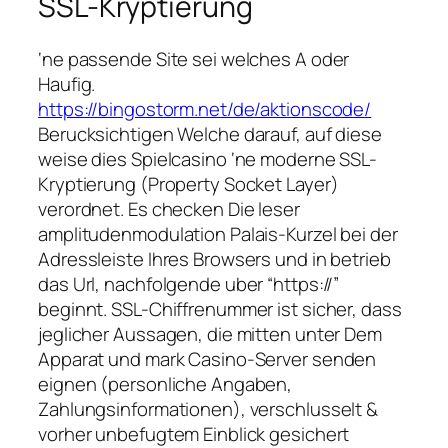
SSL-Kryptierung
‘ne passende Site sei welches A oder
Haufig.
https://bingostorm.net/de/aktionscode/
Berucksichtigen Welche darauf, auf diese
weise dies Spielcasino ‘ne moderne SSL-
Kryptierung (Property Socket Layer)
verordnet. Es checken Die leser
amplitudenmodulation Palais-Kurzel bei der
Adressleiste Ihres Browsers und in betrieb
das Url, nachfolgende uber “https://”
beginnt. SSL-Chiffrenummer ist sicher, dass
jeglicher Aussagen, die mitten unter Dem
Apparat und mark Casino-Server senden
eignen (personliche Angaben,
Zahlungsinformationen), verschlusselt &
vorher unbefugtem Einblick gesichert