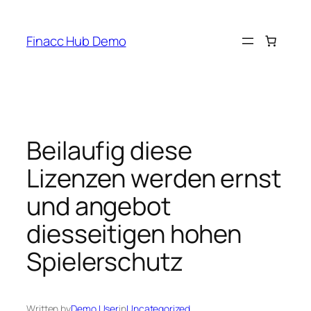
Skip
to
Finacc Hub Demo
content
Beilaufig diese
Lizenzen werden ernst
und angebot
diesseitigen hohen
Spielerschutz
Written by
Demo User
in
Uncategorized