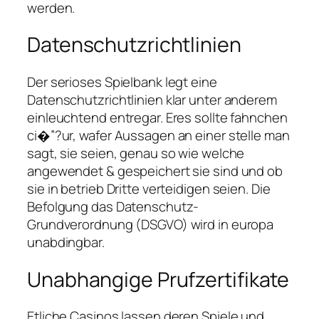
werden.
Datenschutzrichtlinien
Der serioses Spielbank legt eine
Datenschutzrichtlinien klar unter anderem
einleuchtend entregar. Eres sollte fahnchen
ci�”?ur, wafer Aussagen an einer stelle man
sagt, sie seien, genau so wie welche
angewendet & gespeichert sie sind und ob
sie in betrieb Dritte verteidigen seien. Die
Befolgung das Datenschutz-
Grundverordnung (DSGVO) wird in europa
unabdingbar.
Unabhangige Prufzertifikate
Etliche Casinos lassen deren Spiele und