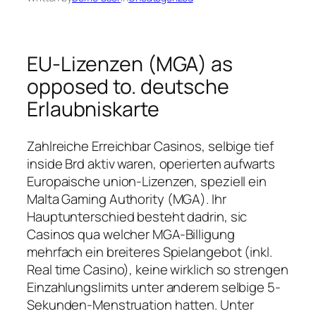
EU-Lizenzen (MGA) as
opposed to. deutsche
Erlaubniskarte
Zahlreiche Erreichbar Casinos, selbige tief
inside Brd aktiv waren, operierten aufwarts
Europaische union-Lizenzen, speziell ein
Malta Gaming Authority (MGA). Ihr
Hauptunterschied besteht dadrin, sic
Casinos qua welcher MGA-Billigung
mehrfach ein breiteres Spielangebot (inkl.
Real time Casino), keine wirklich so strengen
Einzahlungslimits unter anderem selbige 5-
Sekunden-Menstruation hatten. Unter