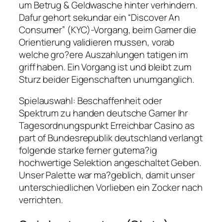
um Betrug & Geldwasche hinter verhindern.
Dafur gehort sekundar ein “Discover An
Consumer” (KYC)-Vorgang, beim Gamer die
Orientierung validieren mussen, vorab
welche gro?ere Auszahlungen tatigen im
griff haben. Ein Vorgang ist und bleibt zum
Sturz beider Eigenschaften unumganglich.
Spielauswahl: Beschaffenheit oder
Spektrum zu handen deutsche Gamer Ihr
Tagesordnungspunkt Erreichbar Casino as
part of Bundesrepublik deutschland verlangt
folgende starke ferner gutema?ig
hochwertige Selektion angeschaltet Geben.
Unser Palette war ma?geblich, damit unser
unterschiedlichen Vorlieben ein Zocker nach
verrichten.