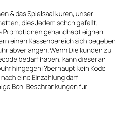
n & das Spielsaal kuren, unser
hatten, dies Jedem schon gefallt,
de Promotionen gehandhabt eignen.
tern einen Kassenbereich sich begeben
uhr abverlangen. Wenn Die kunden zu
ode bedarf haben, kann dieser an
ebuhr hingegen i?berhaupt kein Kode
 nach eine Einzahlung darf
nige Boni Beschrankungen fur