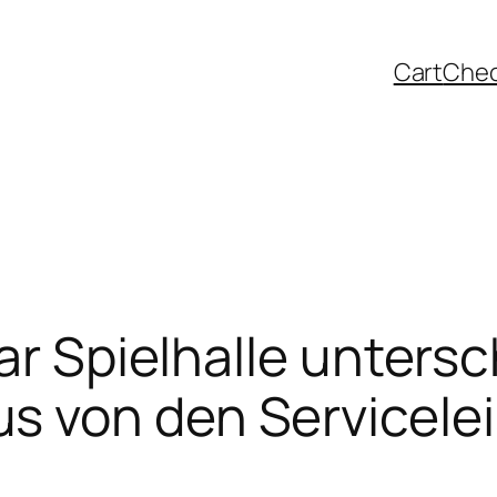
Cart
Che
ar Spielhalle untersc
 von den Servicele