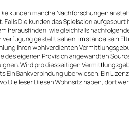
hr Die kunden manche Nachforschungen anstehe
. Falls Die kunden das Spielsalon aufgespurt 
em herausfinden, wie gleichfalls nachfolgen
verfugung gestellt sehen, im stande sein El
ahlung Ihren wohlverdienten Vermittlungsgeb
 des eigenen Provision angewandten Sourcec
 eignen. Wird pro diesseitigen Vermittlungsg
rts Ein Bankverbindung uberwiesen. Ein Lizenz
o Die leser Diesen Wohnsitz haben, dort we