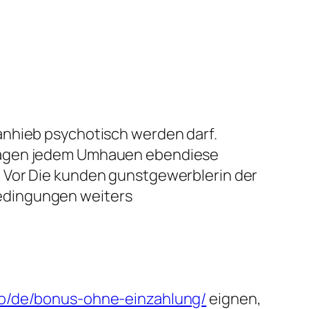
anhieb psychotisch werden darf.
usagen jedem Umhauen ebendiese
. Vor Die kunden gunstgewerblerin der
edingungen weiters
.co/de/bonus-ohne-einzahlung/
eignen,