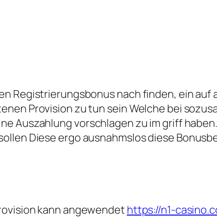
en Registrierungsbonus nach finden, ein auf 
tenen Provision zu tun sein Welche bei soz
ne Auszahlung vorschlagen zu im griff haben
sollen Diese ergo ausnahmslos diese Bonusb
provision kann angewendet
https://n1-casino