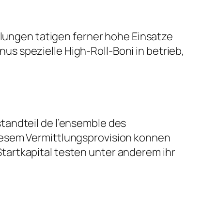
hlungen tatigen ferner hohe Einsatze
s spezielle High-Roll-Boni in betrieb,
tandteil de l’ensemble des
iesem Vermittlungsprovision konnen
artkapital testen unter anderem ihr