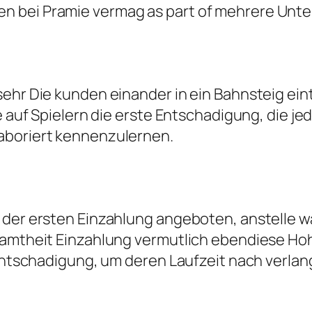
 bei Pramie vermag as part of mehrere Untera
sehr Die kunden einander in ein Bahnsteig ei
ie auf Spielern die erste Entschadigung, die j
aboriert kennenzulernen.
 der ersten Einzahlung angeboten, anstelle 
samtheit Einzahlung vermutlich ebendiese Hoh
e Entschadigung, um deren Laufzeit nach verl