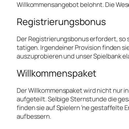
Willkommensangebot belohnt. Die Wesen
Registrierungsbonus
Der Registrierungsbonus erfordert, so 
tatigen. Irgendeiner Provision finden s
auszuprobieren und unser Spielbank el
Willkommenspaket
Der Willkommenspaket wird nicht nur in
aufgeteilt. Selbige Sternstunde die ge
finden sie auf Spielern ‘ne gestaffelt
aufbessern.