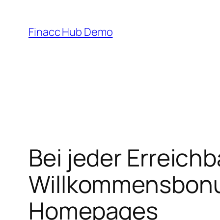
Skip
to
Finacc Hub Demo
content
Bei jeder Erreichb
Willkommensbonus
Homepages