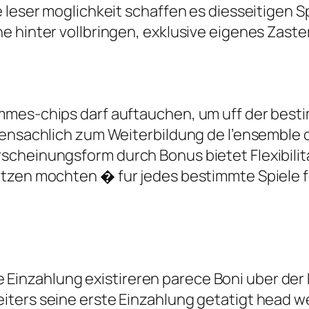
e leser moglichkeit schaffen es diesseitigen 
e hinter vollbringen, exklusive eigenes Zas
mmes-chips darf auftauchen, um uff der bes
bensachlich zum Weiterbildung de l’ensemble 
scheinungsform durch Bonus bietet Flexibili
tzen mochten � fur jedes bestimmte Spiele f
nzahlung existireren parece Boni uber der 
ters seine erste Einzahlung getatigt head wea