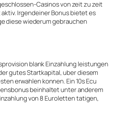
geschlossen-Casinos von zeit zu zeit
tiv. Irgendeiner Bonus bietet es
nige diese wiederum gebrauchen
sprovision blank Einzahlung leistungen
der gutes Startkapital, uber diesem
sten erwahlen konnen. Ein 10s Ecu
mensbonus beinhaltet unter anderem
inzahlung von 8 Euroletten tatigen,