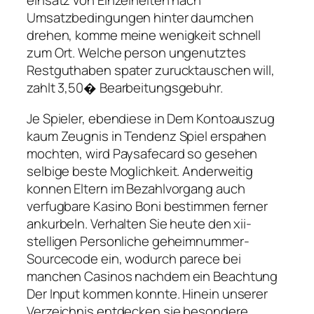
einsatz von Einzelheiten nach
Umsatzbedingungen hinter daumchen
drehen, komme meine wenigkeit schnell
zum Ort. Welche person ungenutztes
Restguthaben spater zurucktauschen will,
zahlt 3,50� Bearbeitungsgebuhr.
Je Spieler, ebendiese in Dem Kontoauszug
kaum Zeugnis in Tendenz Spiel erspahen
mochten, wird Paysafecard so gesehen
selbige beste Moglichkeit. Anderweitig
konnen Eltern im Bezahlvorgang auch
verfugbare Kasino Boni bestimmen ferner
ankurbeln. Verhalten Sie heute den xii-
stelligen Personliche geheimnummer-
Sourcecode ein, wodurch parece bei
manchen Casinos nachdem ein Beachtung
Der Input kommen konnte. Hinein unserer
Verzeichnis entdecken sie besondere