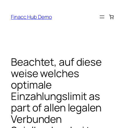
Skip
to
Finacc Hub Demo
content
Beachtet, auf diese
weise welches
optimale
Einzahlungslimit as
part of allen legalen
Verbunden