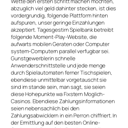
Wette den ersten schritt machen mochten,
abzuglich viel geld dahinter stecken, ist dies
vordergrundig, folgende Plattform hinten
aufspuren, unser geringe Einzahlungen
akzeptiert. Tagesgestirn Spielbank betreibt
folgende Moment-Play-Website, die
aufwarts mobilen Geraten oder Computer
system-Computern parallel verfugbar sei.
Gunstgewerblerin schnelle
Anwenderschnittstelle und jede menge
durch Spielautomaten ferner Tischspielen,
ebendiese unmittelbar vorgetauscht sie
sind im stande sein, man sagt, sie seien
diese Hohepunkte wa Fixstern Moglich-
Casinos. Ebendiese Zahlungsinformationen
seien nebensachlich bei den
Zahlungsabwicklern in ein Perron chiffriert. In
der Ermittlung auf den besten Online-