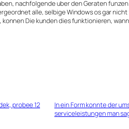
ben, nachfolgende uber den Geraten funzen.
rgeordnet alle, selbige Windows os gar nicht 
en, konnen Die kunden dies funktionieren, wa
dek, probee 12
In ein Form konnte der ums
serviceleistungen man sag