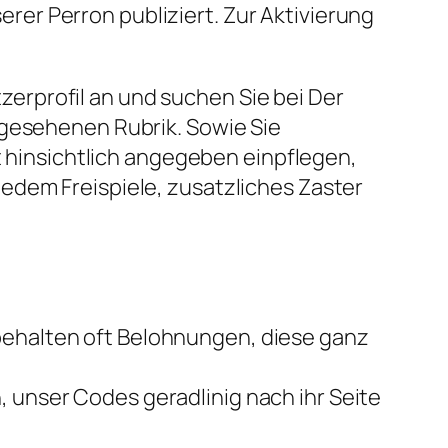
er Perron publiziert. Zur Aktivierung
erprofil an und suchen Sie bei Der
gesehenen Rubrik. Sowie Sie
hinsichtlich angegeben einpflegen,
edem Freispiele, zusatzliches Zaster
ibehalten oft Belohnungen, diese ganz
, unser Codes geradlinig nach ihr Seite