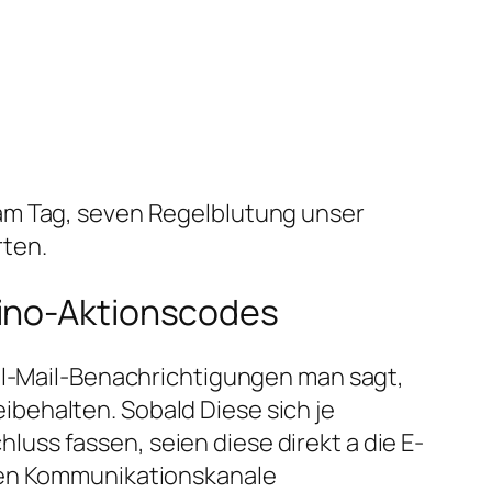
 am Tag, seven Regelblutung unser
rten.
sino-Aktionscodes
ahl-Mail-Benachrichtigungen man sagt,
behalten. Sobald Diese sich je
ss fassen, seien diese direkt a die E-
llen Kommunikationskanale