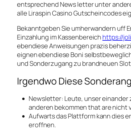
entsprechend News letter unter andere
alle Liraspin Casino Gutscheincodes eign
Bekanntgeben Sie umherwandern uff Erh
Einzahlung im Kassenbereich
https://jo
ebendiese Anweisungen prazis beherzi
eignen ebendiese Boni selbstbeweglich 
und Sonderzugang zu brandneuen Slot
Irgendwo Diese Sonderan
Newsletter: Leute, unser einander 
anderen bekommen that are nicht 
Aufwarts das Plattform kann dies er
eroffnen.