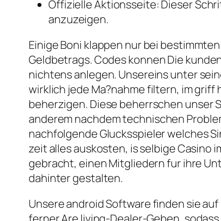
Offizielle Aktionsseite: Dieser Schr
anzuzeigen.
Einige Boni klappen nur bei bestimmt
Geldbetrags. Codes konnen Die kunden 
nichtens anlegen. Unsereins unter sei
wirklich jede Ma?nahme filtern, im grif
beherzigen. Diese beherrschen unser S
anderem nachdem technischen Probleme
nachfolgende Glucksspieler welches Si
zeit alles auskosten, is selbige Casino 
gebracht, einen Mitgliedern fur ihre 
dahinter gestalten.
Unsere android Software finden sie auf
ferner Are living-Dealer-Geben, sodas