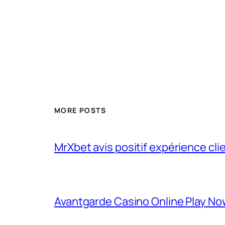
MORE POSTS
MrXbet avis positif expérience cli
Avantgarde Casino Online Play N