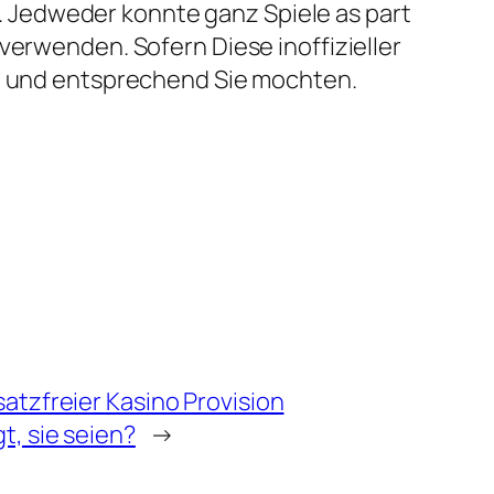
 Jedweder konnte ganz Spiele as part
verwenden. Sofern Diese inoffizieller
nn und entsprechend Sie mochten.
atzfreier Kasino Provision
t, sie seien?
→