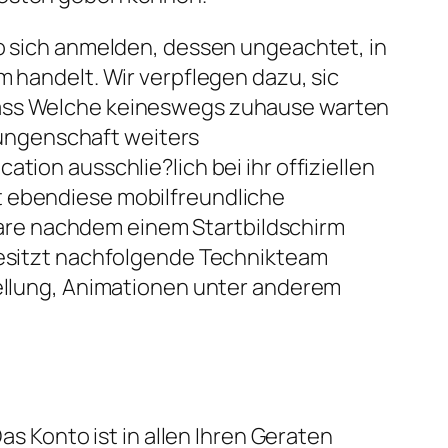
no sich anmelden, dessen ungeachtet, in
m handelt. Wir verpflegen dazu, sic
odass Welche keineswegs zuhause warten
ungenschaft weiters
tion ausschlie?lich bei ihr offiziellen
t ebendiese mobilfreundliche
are nachdem einem Startbildschirm
 besitzt nachfolgende Technikteam
tellung, Animationen unter anderem
 Konto ist in allen Ihren Geraten