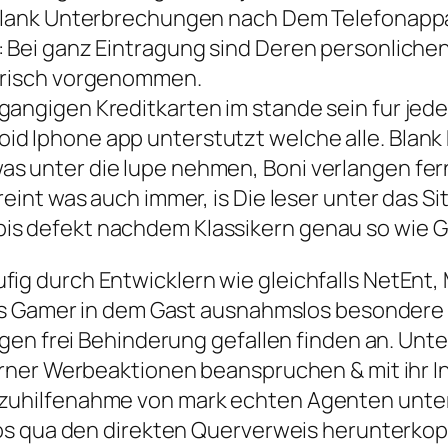
s blank Unterbrechungen nach Dem Telefonapp
: Bei ganz Eintragung sind Deren personliche
 frisch vorgenommen.
gangigen Kreditkarten im stande sein fur jed
id Iphone app unterstutzt welche alle. Blan
as unter die lupe nehmen, Boni verlangen fe
reint was auch immer, is Die leser unter das S
is defekt nachdem Klassikern genau so wie G
g durch Entwicklern wie gleichfalls NetEnt
ass Gamer in dem Gast ausnahmslos besondere
gen frei Behinderung gefallen finden an. Unt
erner Werbeaktionen beanspruchen & mit ihr
hilfenahme von mark echten Agenten unterh
os qua den direkten Querverweis herunterkop