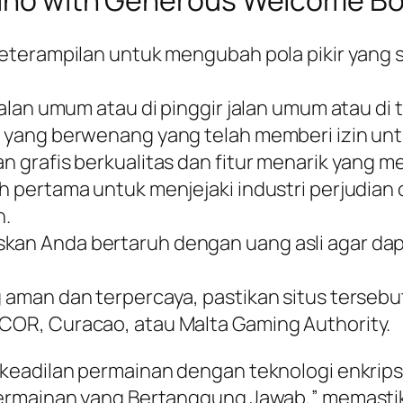
sino with Generous Welcome B
h keterampilan untuk mengubah pola pikir yan
i jalan umum atau di pinggir jalan umum atau 
sa yang berwenang yang telah memberi izin un
an grafis berkualitas dan fitur menarik yang 
ah pertama untuk menjejaki industri perjudian
h.
uskan Anda bertaruh dengan uang asli agar 
 aman dan terpercaya, pastikan situs tersebut 
GCOR, Curacao, atau Malta Gaming Authority.
keadilan permainan dengan teknologi enkrip
Permainan yang Bertanggung Jawab,” memast