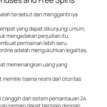
onuses and Free Spins
g salah tersebut dan menggantinya
di tempat yang dapat dikunjungi umum,
tuk mengadakan perjudian itu.
membuat permainan lebih seru.
 online adalah mengukuhkan legalitas,
dapat memenangkan uang yang
memiliki lisensi resmi dari otoritas
si canggih dan sistem pemantauan 24
ikan pemain dapat bermain dengan