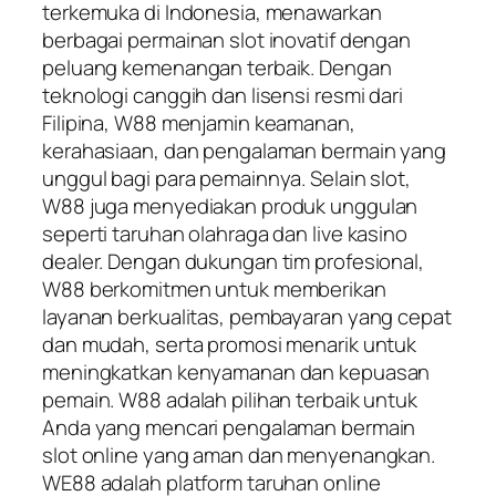
terkemuka di Indonesia, menawarkan
berbagai permainan slot inovatif dengan
peluang kemenangan terbaik. Dengan
teknologi canggih dan lisensi resmi dari
Filipina, W88 menjamin keamanan,
kerahasiaan, dan pengalaman bermain yang
unggul bagi para pemainnya. Selain slot,
W88 juga menyediakan produk unggulan
seperti taruhan olahraga dan live kasino
dealer. Dengan dukungan tim profesional,
W88 berkomitmen untuk memberikan
layanan berkualitas, pembayaran yang cepat
dan mudah, serta promosi menarik untuk
meningkatkan kenyamanan dan kepuasan
pemain. W88 adalah pilihan terbaik untuk
Anda yang mencari pengalaman bermain
slot online yang aman dan menyenangkan.
WE88 adalah platform taruhan online