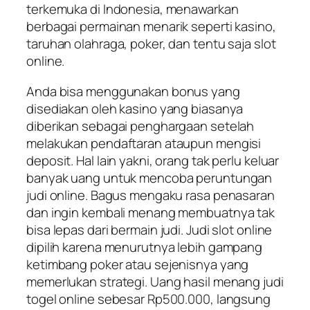
terkemuka di Indonesia, menawarkan
berbagai permainan menarik seperti kasino,
taruhan olahraga, poker, dan tentu saja slot
online.
Anda bisa menggunakan bonus yang
disediakan oleh kasino yang biasanya
diberikan sebagai penghargaan setelah
melakukan pendaftaran ataupun mengisi
deposit. Hal lain yakni, orang tak perlu keluar
banyak uang untuk mencoba peruntungan
judi online. Bagus mengaku rasa penasaran
dan ingin kembali menang membuatnya tak
bisa lepas dari bermain judi. Judi slot online
dipilih karena menurutnya lebih gampang
ketimbang poker atau sejenisnya yang
memerlukan strategi. Uang hasil menang judi
togel online sebesar Rp500.000, langsung