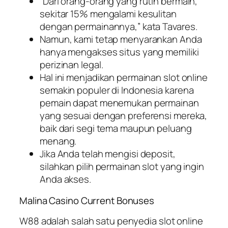
“Dari orang-orang yang rutin bermain,
sekitar 15% mengalami kesulitan
dengan permainannya,” kata Tavares.
Namun, kami tetap menyarankan Anda
hanya mengakses situs yang memiliki
perizinan legal.
Hal ini menjadikan permainan slot online
semakin populer di Indonesia karena
pemain dapat menemukan permainan
yang sesuai dengan preferensi mereka,
baik dari segi tema maupun peluang
menang.
Jika Anda telah mengisi deposit,
silahkan pilih permainan slot yang ingin
Anda akses.
Malina Casino Current Bonuses
W88 adalah salah satu penyedia slot online