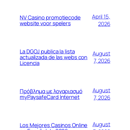
April 15,
NV Casino promotiecode
website voor spelers
2026
La DGOJ publica la lista
August
actualizada de las webs con
7, 2026
Licencia
August
Πρόβλημα με λογαριασμό
myPaysafeCard Internet
7, 2026
August
Los Mejores Casinos Online