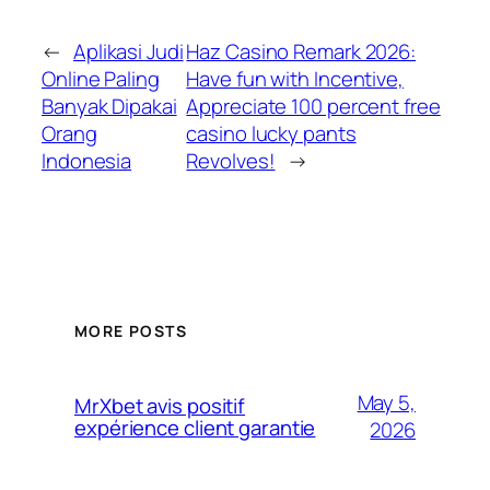
←
Aplikasi Judi
Haz Casino Remark 2026:
Online Paling
Have fun with Incentive,
Banyak Dipakai
Appreciate 100 percent free
Orang
casino lucky pants
Indonesia
Revolves!
→
MORE POSTS
May 5,
MrXbet avis positif
expérience client garantie
2026