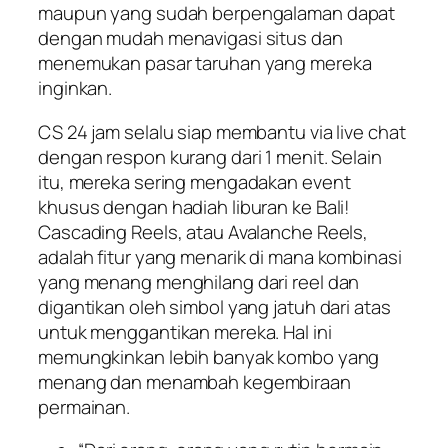
maupun yang sudah berpengalaman dapat
dengan mudah menavigasi situs dan
menemukan pasar taruhan yang mereka
inginkan.
CS 24 jam selalu siap membantu via live chat
dengan respon kurang dari 1 menit. Selain
itu, mereka sering mengadakan event
khusus dengan hadiah liburan ke Bali!
Cascading Reels, atau Avalanche Reels,
adalah fitur yang menarik di mana kombinasi
yang menang menghilang dari reel dan
digantikan oleh simbol yang jatuh dari atas
untuk menggantikan mereka. Hal ini
memungkinkan lebih banyak kombo yang
menang dan menambah kegembiraan
permainan.