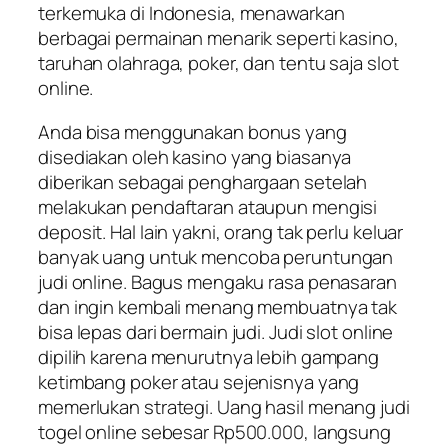
terkemuka di Indonesia, menawarkan
berbagai permainan menarik seperti kasino,
taruhan olahraga, poker, dan tentu saja slot
online.
Anda bisa menggunakan bonus yang
disediakan oleh kasino yang biasanya
diberikan sebagai penghargaan setelah
melakukan pendaftaran ataupun mengisi
deposit. Hal lain yakni, orang tak perlu keluar
banyak uang untuk mencoba peruntungan
judi online. Bagus mengaku rasa penasaran
dan ingin kembali menang membuatnya tak
bisa lepas dari bermain judi. Judi slot online
dipilih karena menurutnya lebih gampang
ketimbang poker atau sejenisnya yang
memerlukan strategi. Uang hasil menang judi
togel online sebesar Rp500.000, langsung