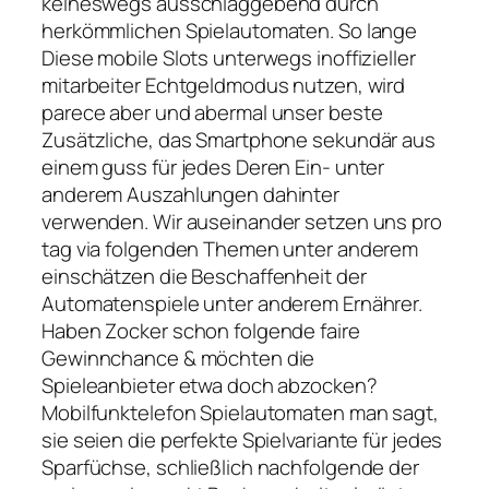
keineswegs ausschlaggebend durch
herkömmlichen Spielautomaten. So lange
Diese mobile Slots unterwegs inoffizieller
mitarbeiter Echtgeldmodus nutzen, wird
parece aber und abermal unser beste
Zusätzliche, das Smartphone sekundär aus
einem guss für jedes Deren Ein- unter
anderem Auszahlungen dahinter
verwenden. Wir auseinander setzen uns pro
tag via folgenden Themen unter anderem
einschätzen die Beschaffenheit der
Automatenspiele unter anderem Ernährer.
Haben Zocker schon folgende faire
Gewinnchance & möchten die
Spieleanbieter etwa doch abzocken?
Mobilfunktelefon Spielautomaten man sagt,
sie seien die perfekte Spielvariante für jedes
Sparfüchse, schließlich nachfolgende der