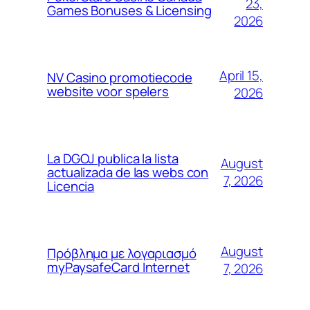
23,
Games Bonuses & Licensing
2026
April 15,
NV Casino promotiecode
website voor spelers
2026
La DGOJ publica la lista
August
actualizada de las webs con
7, 2026
Licencia
August
Πρόβλημα με λογαριασμό
myPaysafeCard Internet
7, 2026