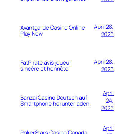
April 28,
Avantgarde Casino Online
Play Now
2026
April 28,
FatPirate avis joueur
sincère et honnête
2026
April
Banzai Casino Deutsch auf
24,
Smartphone herunterladen
2026
April
PokerStars Casino Canada