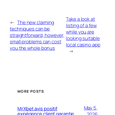
Take a look at
←
The new claiming
listing of a few
techniques can be
while you are
straightforward, however,
looking suitable
small problems can cost
local casino app
you the whole bonus
→
MORE POSTS
May 5,
MrXbet avis positif
expérience client garantie
2026