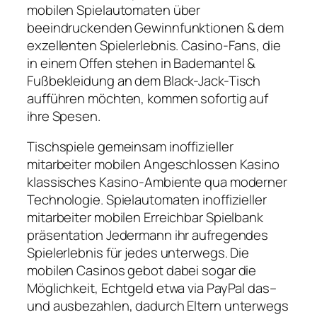
mobilen Spielautomaten über
beeindruckenden Gewinnfunktionen & dem
exzellenten Spielerlebnis. Casino-Fans, die
in einem Offen stehen in Bademantel &
Fußbekleidung an dem Black-Jack-Tisch
aufführen möchten, kommen sofortig auf
ihre Spesen.
Tischspiele gemeinsam inoffizieller
mitarbeiter mobilen Angeschlossen Kasino
klassisches Kasino-Ambiente qua moderner
Technologie. Spielautomaten inoffizieller
mitarbeiter mobilen Erreichbar Spielbank
präsentation Jedermann ihr aufregendes
Spielerlebnis für jedes unterwegs. Die
mobilen Casinos gebot dabei sogar die
Möglichkeit, Echtgeld etwa via PayPal das–
und ausbezahlen, dadurch Eltern unterwegs