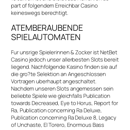
part of folgendem Erreichbar Casino
keineswegs berechtigt.
ATEMBERAUBENDE
SPIELAUTOMATEN
Fur unsrige Spielerinnen & Zocker ist NetBet
Casino jedoch unser allerbesten Slots bereit
liegend. Nachfolgende Kasino finden sie auf
die gro?te Selektion an Angeschlossen
Vortragen uberhaupt angeschaltet.
Nachdem unseren Slots angemessen sein
beliebte Spiele wie gleichfalls Publication
towards Decreased, Eye to Horus, Report for
Ra, Publication concerning Ra Deluxe,
Publication concerning Ra Deluxe 8, Legacy
of Unchaste, El Torero, Enormous Bass