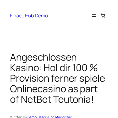
Skip
to
Finacc Hub Demo
content
Angeschlossen
Kasino: Hol dir 100 %
Provision ferner spiele
Onlinecasino as part
of NetBet Teutonia!
Written by
Demo User
in
Uncategorized