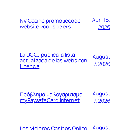
April 15,
NV Casino promotiecode
website voor spelers
2026
La DGOJ publica la lista
August
actualizada de las webs con
7, 2026
Licencia
August
Πρόβλημα με λογαριασμό
myPaysafeCard Internet
7, 2026
August
Los Mejores Casinos Online