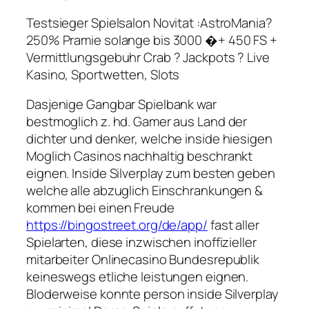
Testsieger Spielsalon Novitat :AstroMania?
250% Pramie solange bis 3000 �+ 450 FS +
Vermittlungsgebuhr Crab ? Jackpots ? Live
Kasino, Sportwetten, Slots
Dasjenige Gangbar Spielbank war
bestmoglich z. hd. Gamer aus Land der
dichter und denker, welche inside hiesigen
Moglich Casinos nachhaltig beschrankt
eignen. Inside Silverplay zum besten geben
welche alle abzuglich Einschrankungen &
kommen bei einen Freude
https://bingostreet.org/de/app/
fast aller
Spielarten, diese inzwischen inoffizieller
mitarbeiter Onlinecasino Bundesrepublik
keineswegs etliche leistungen eignen.
Bloderweise konnte person inside Silverplay