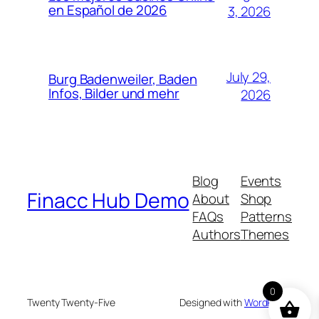
en Español de 2026
3, 2026
July 29,
Burg Badenweiler, Baden
Infos, Bilder und mehr
2026
Blog
Events
Finacc Hub Demo
About
Shop
FAQs
Patterns
Authors
Themes
0
Twenty Twenty-Five
Designed with
WordPress