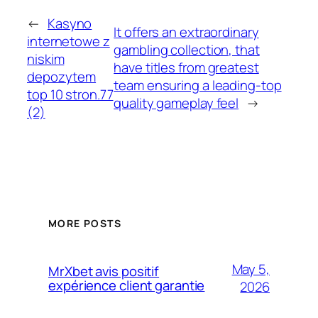
←
Kasyno
It offers an extraordinary
internetowe z
gambling collection, that
niskim
have titles from greatest
depozytem
team ensuring a leading-top
top 10 stron.77
quality gameplay feel
→
(2)
MORE POSTS
May 5,
MrXbet avis positif
expérience client garantie
2026