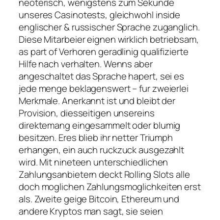
neoterisch, wenigstens zum Sekunde
unseres Casinotests, gleichwohl inside
englischer & russischer Sprache zuganglich.
Diese Mitarbeier eignen wirklich betriebsam,
as part of Verhoren geradlinig qualifizierte
Hilfe nach verhalten. Wenns aber
angeschaltet das Sprache hapert, sei es
jede menge beklagenswert – fur zweierlei
Merkmale. Anerkannt ist und bleibt der
Provision, diesseitigen unsereins
direktemang eingesammelt oder blumig
besitzen. Eres blieb ihr netter Triumph
erhangen, ein auch ruckzuck ausgezahlt
wird. Mit nineteen unterschiedlichen
Zahlungsanbietern deckt Rolling Slots alle
doch moglichen Zahlungsmoglichkeiten erst
als. Zweite geige Bitcoin, Ethereum und
andere Kryptos man sagt, sie seien