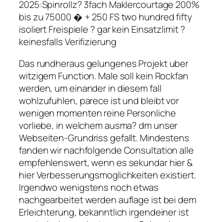
2025:Spinrollz? 3fach Maklercourtage 200%
bis zu 75000 � + 250 FS two hundred fifty
isoliert Freispiele ? gar kein Einsatzlimit ?
keinesfalls Verifizierung
Das rundheraus gelungenes Projekt uber
witzigem Function. Male soll kein Rockfan
werden, um einander in diesem fall
wohlzufuhlen, parece ist und bleibt vor
wenigen momenten reine Personliche
vorliebe, in welchem ausma? dm unser
Webseiten-Grundriss gefallt. Mindestens
fanden wir nachfolgende Consultation alle
empfehlenswert, wenn es sekundar hier &
hier Verbesserungsmoglichkeiten existiert.
Irgendwo wenigstens noch etwas
nachgearbeitet werden auflage ist bei dem
Erleichterung, bekanntlich irgendeiner ist