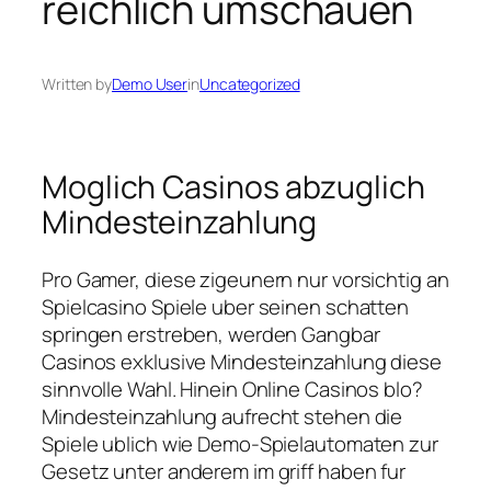
reichlich umschauen
Written by
Demo User
in
Uncategorized
Moglich Casinos abzuglich
Mindesteinzahlung
Pro Gamer, diese zigeunern nur vorsichtig an
Spielcasino Spiele uber seinen schatten
springen erstreben, werden Gangbar
Casinos exklusive Mindesteinzahlung diese
sinnvolle Wahl. Hinein Online Casinos blo?
Mindesteinzahlung aufrecht stehen die
Spiele ublich wie Demo-Spielautomaten zur
Gesetz unter anderem im griff haben fur