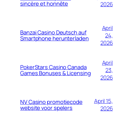
sincère et honnête
2026
April
Banzai Casino Deutsch auf
24,
Smartphone herunterladen
2026
April
PokerStars Casino Canada
23,
Games Bonuses & Licensing
2026
April 15,
NV Casino promotiecode
website voor spelers
2026