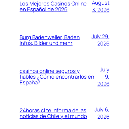
August
Los Mejores Casinos Online
en Español de 2026
3, 2026
July 29,
Burg Badenweiler, Baden
Infos, Bilder und mehr
2026
July
casinos online seguros y
9,
fiables ¿Cómo encontrarlos en
España?
2026
July 6,
24horas cl te informa de las
noticias de Chile y el mundo
2026