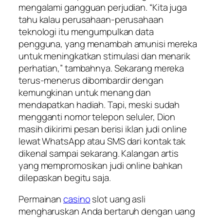
mengalami gangguan perjudian. “Kita juga
tahu kalau perusahaan-perusahaan
teknologi itu mengumpulkan data
pengguna, yang menambah amunisi mereka
untuk meningkatkan stimulasi dan menarik
perhatian,” tambahnya. Sekarang mereka
terus-menerus dibombardir dengan
kemungkinan untuk menang dan
mendapatkan hadiah. Tapi, meski sudah
mengganti nomor telepon seluler, Dion
masih dikirimi pesan berisi iklan judi online
lewat WhatsApp atau SMS dari kontak tak
dikenal sampai sekarang. Kalangan artis
yang mempromosikan judi online bahkan
dilepaskan begitu saja.
Permainan
casino
slot uang asli
mengharuskan Anda bertaruh dengan uang