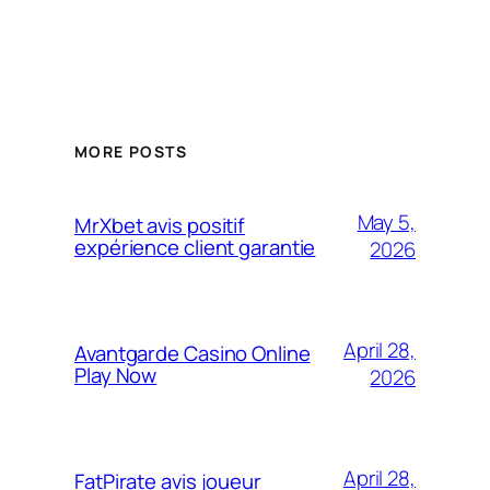
MORE POSTS
May 5,
MrXbet avis positif
expérience client garantie
2026
April 28,
Avantgarde Casino Online
Play Now
2026
April 28,
FatPirate avis joueur