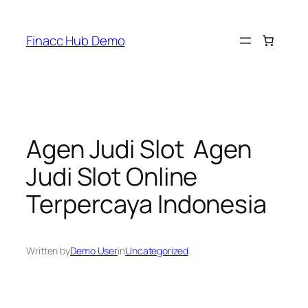
Skip
to
Finacc Hub Demo
content
Agen Judi Slot ️ Agen
Judi Slot Online
Terpercaya Indonesia
Written by
Demo User
in
Uncategorized