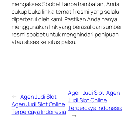
mengakses Sbobet tanpa hambatan, Anda
cukup buka link alternatif resmi yang selalu
diperbarui oleh kami. Pastikan Anda hanya
menggunakan link yang berasal dari sumber
resmi sbobet untuk menghindari penipuan
atau akses ke situs palsu.
Agen Judi Slot ️ Agen
←
Agen Judi Slot ️
Judi Slot Online
Agen Judi Slot Online
Terpercaya Indonesia
Terpercaya Indonesia
→