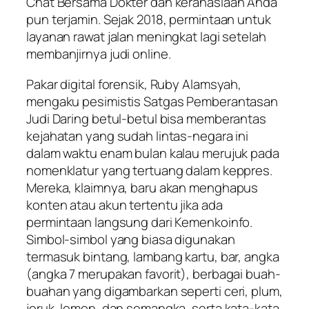
Chat Bersama Dokter dan kerahasiaan Anda
pun terjamin. Sejak 2018, permintaan untuk
layanan rawat jalan meningkat lagi setelah
membanjirnya judi online.
Pakar digital forensik, Ruby Alamsyah,
mengaku pesimistis Satgas Pemberantasan
Judi Daring betul-betul bisa memberantas
kejahatan yang sudah lintas-negara ini
dalam waktu enam bulan kalau merujuk pada
nomenklatur yang tertuang dalam keppres.
Mereka, klaimnya, baru akan menghapus
konten atau akun tertentu jika ada
permintaan langsung dari Kemenkoinfo.
Simbol-simbol yang biasa digunakan
termasuk bintang, lambang kartu, bar, angka
(angka 7 merupakan favorit), berbagai buah-
buahan yang digambarkan seperti ceri, plum,
jeruk, lemon, dan semangka, serta kata-kata