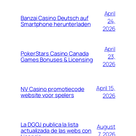
April
Banzai Casino Deutsch auf
24,
Smartphone herunterladen
2026
April
PokerStars Casino Canada
23,
Games Bonuses & Licensing
2026
April 15,
NV Casino promotiecode
website voor spelers
2026
La DGOJ publica la lista
August
actualizada de las webs con
7, 2026