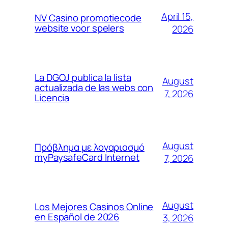
April 15,
NV Casino promotiecode
website voor spelers
2026
La DGOJ publica la lista
August
actualizada de las webs con
7, 2026
Licencia
August
Πρόβλημα με λογαριασμό
myPaysafeCard Internet
7, 2026
August
Los Mejores Casinos Online
en Español de 2026
3, 2026