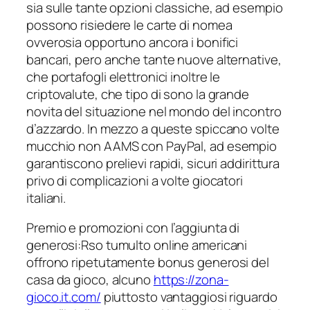
sia sulle tante opzioni classiche, ad esempio
possono risiedere le carte di nomea
ovverosia opportuno ancora i bonifici
bancari, pero anche tante nuove alternative,
che portafogli elettronici inoltre le
criptovalute, che tipo di sono la grande
novita del situazione nel mondo del incontro
d’azzardo. In mezzo a queste spiccano volte
mucchio non AAMS con PayPal, ad esempio
garantiscono prelievi rapidi, sicuri addirittura
privo di complicazioni a volte giocatori
italiani.
Premio e promozioni con l’aggiunta di
generosi:Rso tumulto online americani
offrono ripetutamente bonus generosi del
casa da gioco, alcuno
https://zona-
gioco.it.com/
piuttosto vantaggiosi riguardo