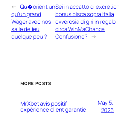
←
Qu�orient un
Sei in accatto di excretion
qu’un grand
bonus bisca sopra Italia
Wager avec nos
ovverosia di giri in regalo
salle de jeu
circa WinMaChance
quelque peu ?
Confusione?
→
MORE POSTS
May 5,
MrXbet avis positif
expérience client garantie
2026