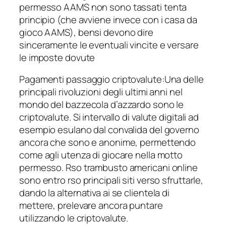
permesso AAMS non sono tassati tenta
principio (che avviene invece con i casa da
gioco AAMS), bensi devono dire
sinceramente le eventuali vincite e versare
le imposte dovute
Pagamenti passaggio criptovalute:Una delle
principali rivoluzioni degli ultimi anni nel
mondo del bazzecola d’azzardo sono le
criptovalute. Si intervallo di valute digitali ad
esempio esulano dal convalida del governo
ancora che sono e anonime, permettendo
come agli utenza di giocare nella motto
permesso. Rso trambusto americani online
sono entro rso principali siti verso sfruttarle,
dando la alternativa ai se clientela di
mettere, prelevare ancora puntare
utilizzando le criptovalute.