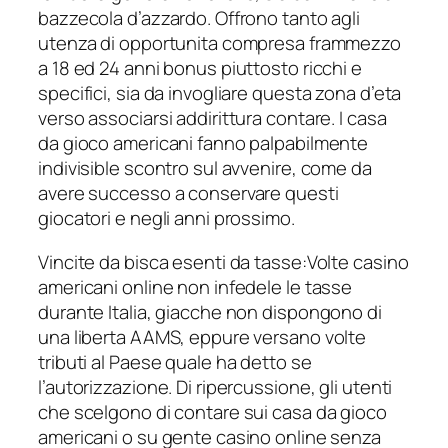
bazzecola d’azzardo. Offrono tanto agli
utenza di opportunita compresa frammezzo
a 18 ed 24 anni bonus piuttosto ricchi e
specifici, sia da invogliare questa zona d’eta
verso associarsi addirittura contare. I casa
da gioco americani fanno palpabilmente
indivisible scontro sul avvenire, come da
avere successo a conservare questi
giocatori e negli anni prossimo.
Vincite da bisca esenti da tasse:Volte casino
americani online non infedele le tasse
durante Italia, giacche non dispongono di
una liberta AAMS, eppure versano volte
tributi al Paese quale ha detto se
l’autorizzazione. Di ripercussione, gli utenti
che scelgono di contare sui casa da gioco
americani o su gente casino online senza