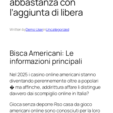
abbastanza con
l’aggiunta di libera
Written by
Demo User
in
Uncategorized
Bisca Americani: Le
informazioni principali
Nel 2025 i casino online americani stanno
diventando perennemente oltre a popolari
� ma affinche, addirittura affare li distingue
davvero dai scompiglio online in Italia?
Gioca senza deporre:Rso casa da gioco
americani online sono conosciuti per la loro