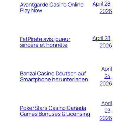
April 28,
Avantgarde Casino Online
Play Now
2026
April 28,
FatPirate avis joueur
sincère et honnête
2026
April
Banzai Casino Deutsch auf
24,
Smartphone herunterladen
2026
April
PokerStars Casino Canada
23,
Games Bonuses & Licensing
2026