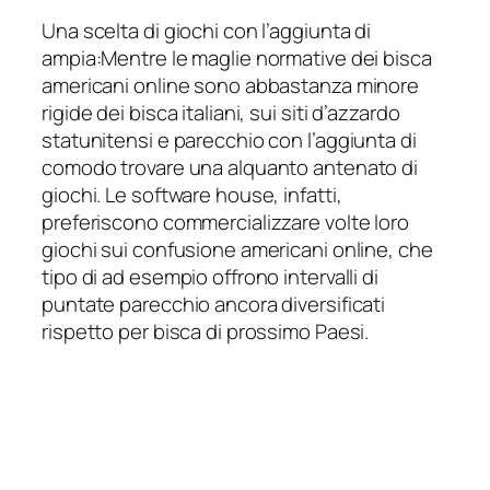
Una scelta di giochi con l’aggiunta di
ampia:Mentre le maglie normative dei bisca
americani online sono abbastanza minore
rigide dei bisca italiani, sui siti d’azzardo
statunitensi e parecchio con l’aggiunta di
comodo trovare una alquanto antenato di
giochi. Le software house, infatti,
preferiscono commercializzare volte loro
giochi sui confusione americani online, che
tipo di ad esempio offrono intervalli di
puntate parecchio ancora diversificati
rispetto per bisca di prossimo Paesi.