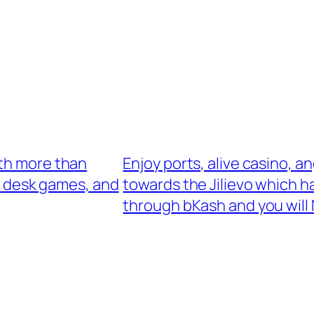
ith more than
Enjoy ports, alive casino, a
, desk games, and
towards the Jilievo which h
through bKash and you will