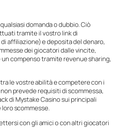
qualsiasi domanda o dubbio. Ciò
ati tramite il vostro link di
 di affiliazione) e deposita del denaro,
ommesse dei giocatori dalle vincite,
ere un compenso tramite revenue sharing,
ra le vostre abilità e competere con i
ack non prevede requisiti di scommessa,
ack di Mystake Casino sui principali
lle loro scommesse.
ersi con gli amici o con altri giocatori