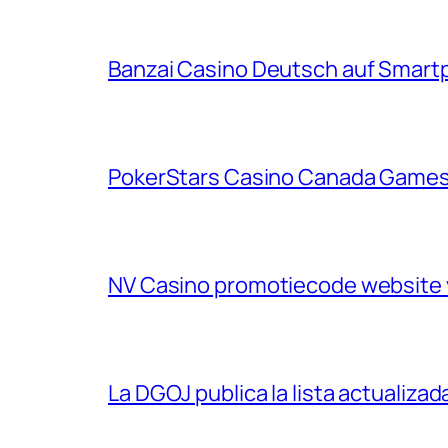
Banzai Casino Deutsch auf Smart
PokerStars Casino Canada Games
NV Casino promotiecode website 
La DGOJ publica la lista actualiza