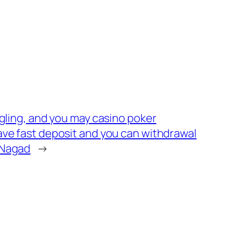
ngling, and you may casino poker
ave fast deposit and you can withdrawal
 Nagad
→