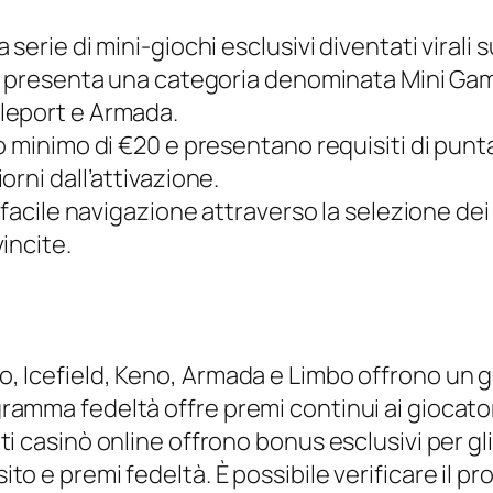
erie di mini-giochi esclusivi diventati virali s
e presenta una categoria denominata Mini Games 
leport e Armada.
 minimo di €20 e presentano requisiti di puntat
rni dall’attivazione.
facile navigazione attraverso la selezione dei 
incite.
nko, Icefield, Keno, Armada e Limbo offrono un
ogramma fedeltà offre premi continui ai giocator
olti casinò online offrono bonus esclusivi per gli
sito e premi fedeltà. È possibile verificare il 