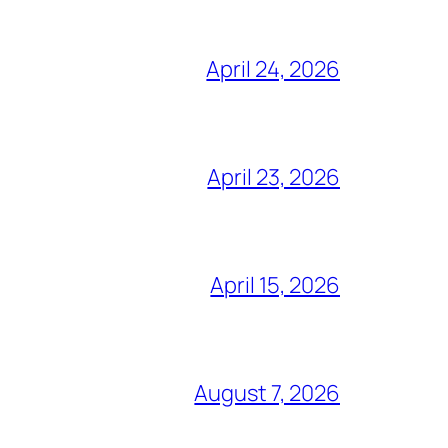
April 24, 2026
April 23, 2026
April 15, 2026
August 7, 2026