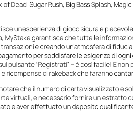
f Dead, Sugar Rush, Big Bass Splash, Magic Ap
ce un’esperienza di gioco sicura e piacevole p
ia, MyStake garantisce che tutte le informazion
 transazioni e creando un’atmosfera di fiducia e
 pagamento per soddisfare le esigenze di ogni g
sul pulsante “Registrati” – è così facile! E non 
i e ricompense di rakeback che faranno cantare
e notare che il numero di carta visualizzato è 
rte virtuali, è necessario fornire un estratto 
ato e aver effettuato un deposito qualificante