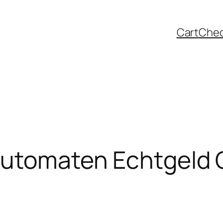
Cart
Che
lautomaten Echtgeld