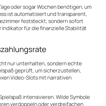
r Tage oder sogar Wochen benötigen, um
ess ist automatisiert und transparent,
tezimmer feststeckt, sondern sofort
ndikator für die finanzielle Stabilität
szahlungsrate
cht nur unterhalten, sondern echte
elspaß geprüft, um sicherzustellen,
xen Video-Slots mit narrativen
pielspaß intensivieren. Wilde Symbole
toren verdoppeln oder verdreifachen