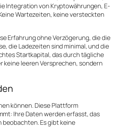
Die Integration von Kryptowährungen, E-
 Keine Wartezeiten, keine versteckten
ose Erfahrung ohne Verzögerung, die die
se, die Ladezeiten sind minimal, und die
chtes Startkapital, das durch tägliche
er keine leeren Versprechen, sondern
nden
ehen können. Diese Plattform
immt: Ihre Daten werden erfasst, das
n beobachten. Es gibt keine