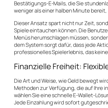
Bestätigungs-E-Mails, die Sie stundenla
weniger als einer halben Minute bereit,
Dieser Ansatz spart nicht nur Zeit, son
Spiele eintauchen können. Die Benutzero
Menüs herumschlagen müssen, sondern di
dem System sorgt dafür, dass jede Aktion
professionelles Spielerlebnis, das kei
Finanzielle Freiheit: Flex
Die Art und Weise, wie Geld bewegt wird
Methoden zur Verfügung, die auf Ihre i
wählen Sie eine schnelle E-Wallet-Lös
Jede Einzahlung wird sofort gutgeschr