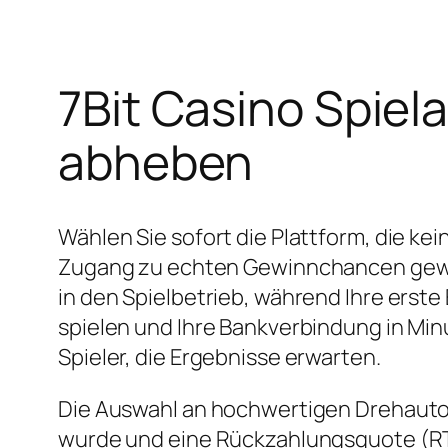
7Bit Casino Spie
abheben
Wählen Sie sofort die Plattform, die k
Zugang zu echten Gewinnchancen gewährt
in den Spielbetrieb, während Ihre erste
spielen und Ihre Bankverbindung in Minu
Spieler, die Ergebnisse erwarten.
Die Auswahl an hochwertigen Drehautoma
wurde und eine Rückzahlungsquote (RTP)