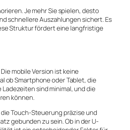
orieren. Je mehr Sie spielen, desto
und schnellere Auszahlungen sichert. Es
se Struktur fördert eine langfristige
 Die mobile Version ist keine
al ob Smartphone oder Tablet, die
Ladezeiten sind minimal, und die
eren können.
d die Touch-Steuerung präzise und
latz gebunden zu sein. Ob in der U-