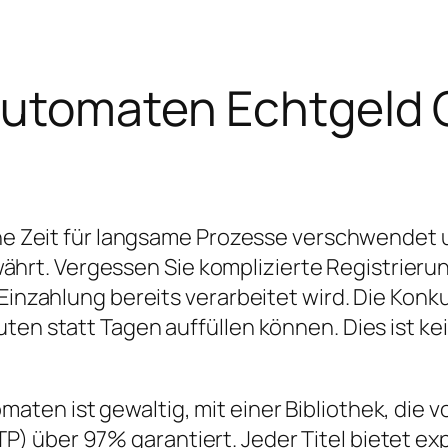
lautomaten Echtgeld 
eine Zeit für langsame Prozesse verschwendet
. Vergessen Sie komplizierte Registrierungsf
 Einzahlung bereits verarbeitet wird. Die Konk
ten statt Tagen auffüllen können. Dies ist kei
ten ist gewaltig, mit einer Bibliothek, die v
 über 97% garantiert. Jeder Titel bietet exp