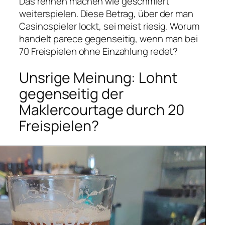
Das rennen machen wie geschmiert
weiterspielen. Diese Betrag, über der man
Casinospieler lockt, sei meist riesig. Worum
handelt parece gegenseitig, wenn man bei
70 Freispielen ohne Einzahlung redet?
Unsrige Meinung: Lohnt
gegenseitig der
Maklercourtage durch 20
Freispielen?