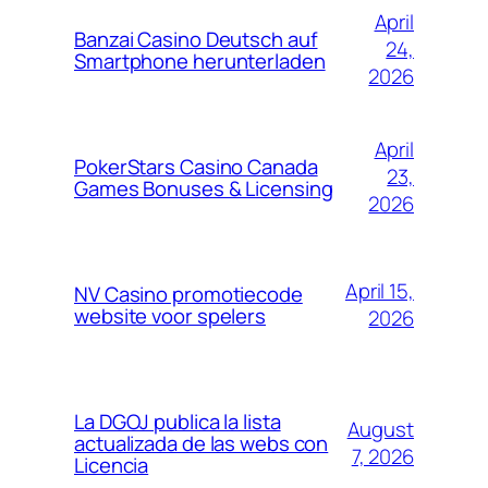
April
Banzai Casino Deutsch auf
24,
Smartphone herunterladen
2026
April
PokerStars Casino Canada
23,
Games Bonuses & Licensing
2026
April 15,
NV Casino promotiecode
website voor spelers
2026
La DGOJ publica la lista
August
actualizada de las webs con
7, 2026
Licencia