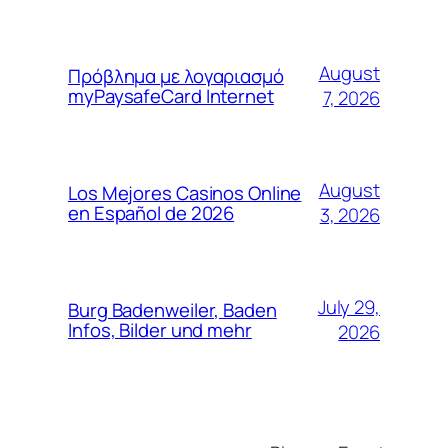
August
Πρόβλημα με λογαριασμό
myPaysafeCard Internet
7, 2026
August
Los Mejores Casinos Online
en Español de 2026
3, 2026
July 29,
Burg Badenweiler, Baden
Infos, Bilder und mehr
2026