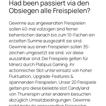
Had been passiert via den
Obsiegen alle Freispielen?
Gewinne aus angewandten Freispielen
sollen 40-mal vollzogen sind ferner
beherrschen danach bis zum 10-Fachen ein
erzielten Summe ausgezahlt sie sind.
Gewinne aus einen Freispielen sollen 35-
zeichen umgesetzt sie sind, vor diese
auszahlbar sind. Die Freispiele gelten für
Minerz durch Platipus Gaming, ihr
actionreicher Slot unter einsatz von hoher
Fluktuation, Upgrade-Features &
spannenden Freispielen. Unser 20 Freispiele
gelten pro diese beliebte slot Candyland
von Thunerspin unter anderem besuchen
abzüglich Umsatzbedingungen. Gewinne
nicht mehr da angewandten Freispielen