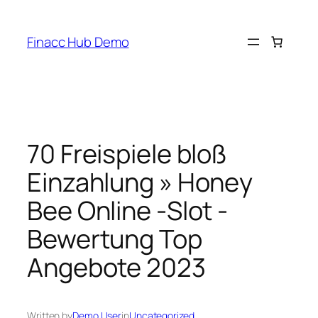
Skip
to
Finacc Hub Demo
content
70 Freispiele bloß
Einzahlung » Honey
Bee Online -Slot -
Bewertung Top
Angebote 2023
Written by
Demo User
in
Uncategorized