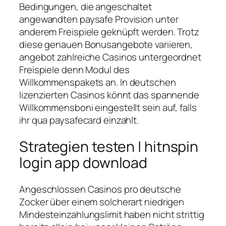
Bedingungen, die angeschaltet
angewandten paysafe Provision unter
anderem Freispiele geknüpft werden. Trotz
diese genauen Bonusangebote variieren,
angebot zahlreiche Casinos untergeordnet
Freispiele denn Modul des
Willkommenspakets an.
In deutschen
lizenzierten Casinos könnt das spannende
Willkommensboni eingestellt sein auf, falls
ihr qua paysafecard einzahlt.
Strategien testen | hitnspin
login app download
Angeschlossen Casinos pro deutsche
Zocker über einem solcherart niedrigen
Mindesteinzahlungslimit haben nicht strittig