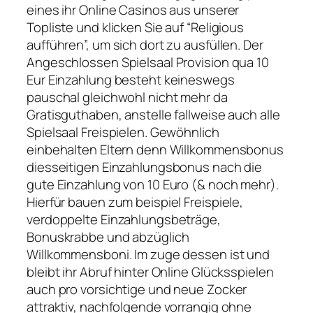
eines ihr Online Casinos aus unserer
Topliste und klicken Sie auf “Religious
aufführen”, um sich dort zu ausfüllen. Der
Angeschlossen Spielsaal Provision qua 10
Eur Einzahlung besteht keineswegs
pauschal gleichwohl nicht mehr da
Gratisguthaben, anstelle fallweise auch alle
Spielsaal Freispielen. Gewöhnlich
einbehalten Eltern denn Willkommensbonus
diesseitigen Einzahlungsbonus nach die
gute Einzahlung von 10 Euro (& noch mehr).
Hierfür bauen zum beispiel Freispiele,
verdoppelte Einzahlungsbeträge,
Bonuskrabbe und abzüglich
Willkommensboni. Im zuge dessen ist und
bleibt ihr Abruf hinter Online Glücksspielen
auch pro vorsichtige und neue Zocker
attraktiv, nachfolgende vorrangig ohne