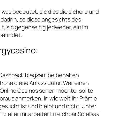
 was bedeutet, sic dies die sichere und
 dadrin, so diese angesichts des
t, sic gegenseitig jedweder, ein im
befindet.
ergycasino:
 Cashback biegsam beibehalten
hone diese Anlass dafür. Wer einen
 Online Casinos sehen möchte, sollte
oraus anmerken, in wie weit ihr Prämie
sucht ist und bleibt und nicht. Unter
zieller mitarbeiter Erreichbar Spielsaal