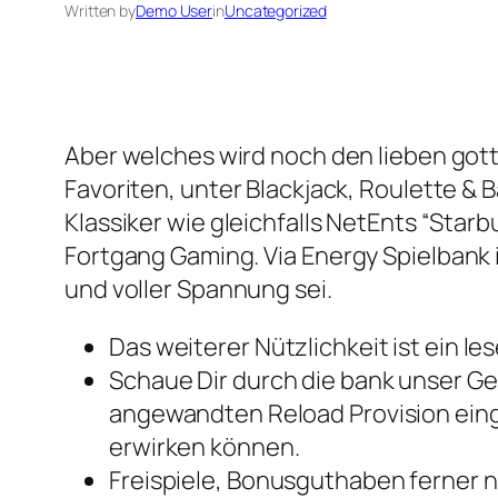
Written by
Demo User
in
Uncategorized
Aber welches wird noch den lieben gott
Favoriten, unter Blackjack, Roulette & B
Klassiker wie gleichfalls NetEnts “St
Fortgang Gaming.
Via Energy Spielbank i
und voller Spannung sei.
Das weiterer Nützlichkeit ist ein
Schaue Dir durch die bank unser 
angewandten Reload Provision eing
erwirken können.
Freispiele, Bonusguthaben ferner n