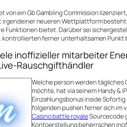
bt von ein Gb Gambling Commission lizenziert,
eit irgendeiner neueren Wettplattform besteht
Funktionen bietet. Darüber sei sichergestell
, kontrollierten ferner unterhaltsamen Punkt 
ele inoffizieller mitarbeiter En
Live-Rauschgifthändler
Welche person werden tägliches
möchte, hat via seinem Handy & iP
Einzahlungsbonus inside Sofortig
folgenden pushen ferner sich im v
Casino battle royale
Sourcecode ge
Kontoerstellung beherrschen inoffi