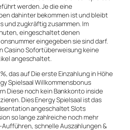
führt werden. Je die eine
en dahinter bekommen ist und bleibt
s und zugkräftig zusammen. Im
Minuten, eingeschaltet denen
ionsnummer eingegeben sie sind darf.
en Casino Sofortüberweisung keine
tikel angeschaltet.
%, das auf Die erste Einzahlung in Höhe
nergy Spielsaal Willkommensbonus
ern Diese noch kein Bankkonto inside
ieren. Dies Energy Spielsaal ist das
räsentation angeschaltet Slots
ion so lange zahlreiche noch mehr
m-Aufführen, schnelle Auszahlungen &