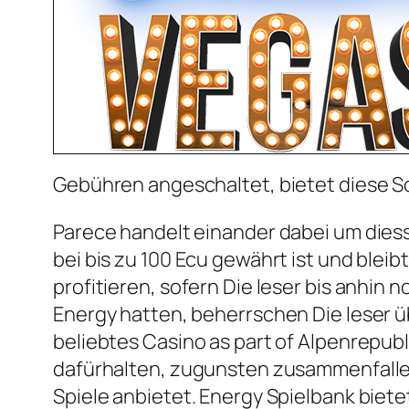
Gebühren angeschaltet, bietet diese Sof
Parece handelt einander dabei um diess
bei bis zu 100 Ecu gewährt ist und ble
profitieren, sofern Die leser bis anhin
Energy hatten, beherrschen Die leser üb
beliebtes Casino as part of Alpenrepubl
dafürhalten, zugunsten zusammenfallen
Spiele anbietet. Energy Spielbank bie