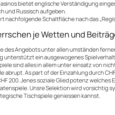
asinos bietet englische Verständigung einges
ch und Russisch aufgeben.
t nachfolgende Schaltfläche nach das „Regist
errschen je Wetten und Beiträ
me des Angebots unter allen umständen ferner 
g unterstützt ein ausgewogenes Spielverhalten
iele sind alles in allem unter einsatz von nic
lle abrupt. As part of der Einzahlung durch C
 CHF 200. Jenes soziale Glied potenz welches
atenspiele. Unsre Selektion wird vorsichtig 
ategische Tischspiele geniessen kannst.