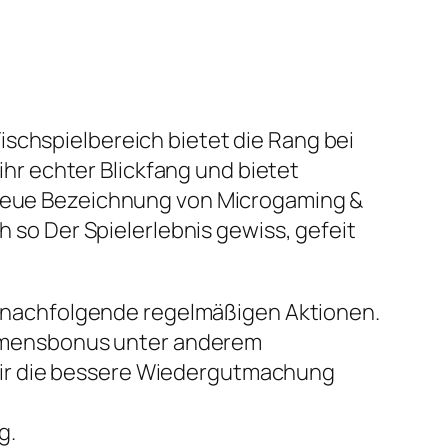
ischspielbereich bietet die Rang bei
 ihr echter Blickfang und bietet
e neue Bezeichnung von Microgaming &
ch so Der Spielerlebnis gewiss, gefeit
m nachfolgende regelmäßigen Aktionen.
ommensbonus unter anderem
 Dir die bessere Wiedergutmachung
g.