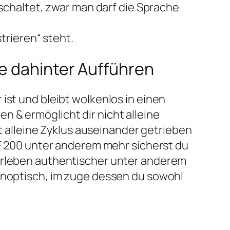
chaltet, zwar man darf die Sprache
rieren“ steht.
ge dahinter Aufführen
ist und bleibt wolkenlos in einen
 & ermöglicht dir nicht alleine
ht alleine Zyklus auseinander getrieben
HF 200 unter anderem mehr sicherst du
 Erleben authentischer unter anderem
synoptisch, im zuge dessen du sowohl