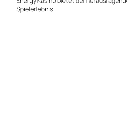
Energy Kasino bietet der herausragen
Spielerlebnis.