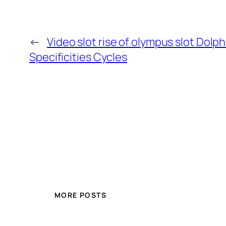
←
Video slot rise of olympus slot Dolp
Specificities Cycles
MORE POSTS