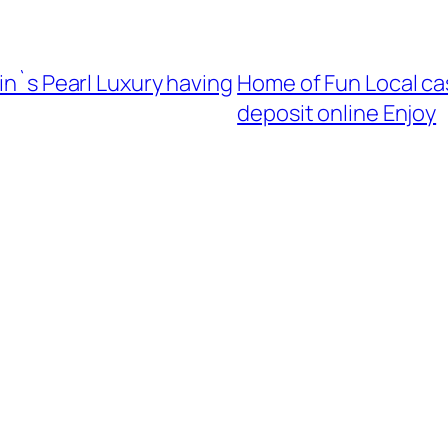
hin`s Pearl Luxury having
Home of Fun Local cas
deposit online Enjoy