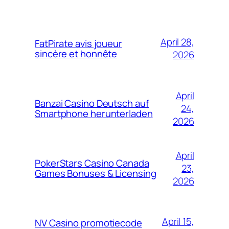
April 28,
FatPirate avis joueur
sincère et honnête
2026
April
Banzai Casino Deutsch auf
24,
Smartphone herunterladen
2026
April
PokerStars Casino Canada
23,
Games Bonuses & Licensing
2026
April 15,
NV Casino promotiecode