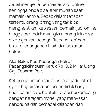
detail mengenai permainan slot online
sehingga Anda bisa lebih mudah saat
memainkannya. Sebab dalam tahapan
tertentu orang-orang yang tak bisa
menghentikan kebiasaan bermain judi online
hingga bertindak merugikan orang lain bisa
diketagorikan sebagai ‘kecanduan’ dan
butuh penanganan lebih dari sekadar
hukum.
Akal Bulus Kasi Keuangan Polres
Padangsidimpuan Keruk Rp 10,2 Miliar Uang
Gaji Sesama Polisi
Ketujuh jenis permainan ini menjadi potret
nyata bagaimana judi online tidak hanya
hadir dalam satu bentuk, tetapi berkembang
dengan beragam model yang menyasar
pengguna dari berbagai kalangan dan