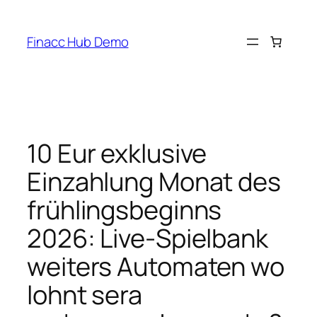
Skip
to
Finacc Hub Demo
content
10 Eur exklusive
Einzahlung Monat des
frühlingsbeginns
2026: Live-Spielbank
weiters Automaten wo
lohnt sera