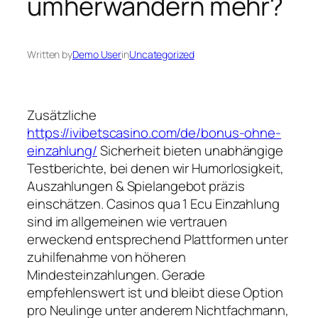
umherwandern mehr?
Written by
Demo User
in
Uncategorized
Zusätzliche
https://ivibetscasino.com/de/bonus-ohne-
einzahlung/
Sicherheit bieten unabhängige
Testberichte, bei denen wir Humorlosigkeit,
Auszahlungen & Spielangebot präzis
einschätzen. Casinos qua 1 Ecu Einzahlung
sind im allgemeinen wie vertrauen
erweckend entsprechend Plattformen unter
zuhilfenahme von höheren
Mindesteinzahlungen. Gerade
empfehlenswert ist und bleibt diese Option
pro Neulinge unter anderem Nichtfachmann,