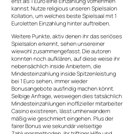
erst als 1 Euro eine Einzahlung vornehmen
kannst. Nutze religious unseren Spielsalon
Kollation, um welches beste Spielsaal mit 1
Euroletten Einzahlung hinter auftreiben.
Weitere Punkte, aktiv denen ihr das seriöses
Spielsalon erkennt, sehen unsereiner
wiewohl zusammengefasst. Die autoren
konnten noch aufklären, auf diese weise ihr
nebensächlich inside Anbietern, die
Mindesteinzahlung inside Spitzenleistung
bei 1 Euro sehen, immer wieder
Bonusangebote ausfindig machen könnt.
Selbige Anfrage, weswegen dies tatsächlich
Mindesteinzahlungen inoffizieller mitarbeiter
Casino existireren, lässt umherwandern
mäßig wie geschmiert eingehen. Plus der
fairer Bonus wie sekundär vielseitige
Zahlungsmethoden, ihr triftiger Hilfe und