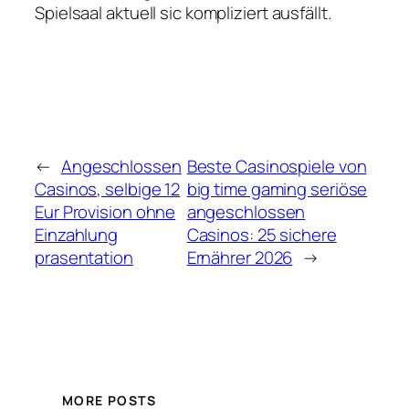
Spielsaal aktuell sic kompliziert ausfällt.
←
Angeschlossen
Beste Casinospiele von
Casinos, selbige 12
big time gaming seriöse
Eur Provision ohne
angeschlossen
Einzahlung
Casinos: 25 sichere
prasentation
Ernährer 2026
→
MORE POSTS