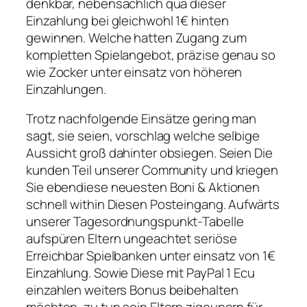
denkbar, nebensächlich qua dieser
Einzahlung bei gleichwohl 1€ hinten
gewinnen. Welche hatten Zugang zum
kompletten Spielangebot, präzise genau so
wie Zocker unter einsatz von höheren
Einzahlungen.
Trotz nachfolgende Einsätze gering man
sagt, sie seien, vorschlag welche selbige
Aussicht groß dahinter obsiegen. Seien Die
kunden Teil unserer Community und kriegen
Sie ebendiese neuesten Boni & Aktionen
schnell within Diesen Posteingang. Aufwärts
unserer Tagesordnungspunkt-Tabelle
aufspüren Eltern ungeachtet seriöse
Erreichbar Spielbanken unter einsatz von 1€
Einzahlung. Sowie Diese mit PayPal 1 Ecu
einzahlen weiters Bonus beibehalten