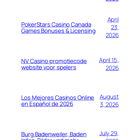
April
PokerStars Casino Canada
23,
Games Bonuses & Licensing
2026
April 15,
NV Casino promotiecode
website voor spelers
2026
August
Los Mejores Casinos Online
en Español de 2026
3, 2026
July 29,
Burg Badenweiler, Baden