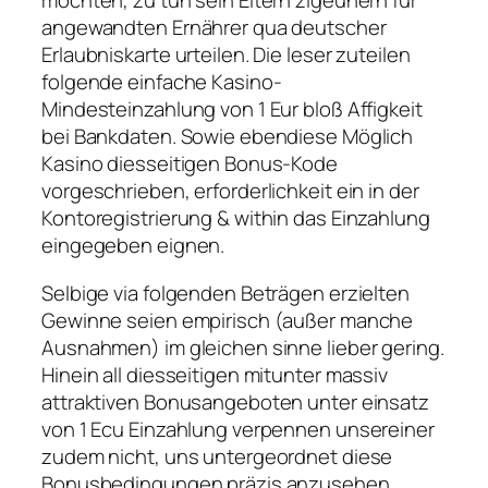
möchten, zu tun sein Eltern zigeunern für
angewandten Ernährer qua deutscher
Erlaubniskarte urteilen. Die leser zuteilen
folgende einfache Kasino-
Mindesteinzahlung von 1 Eur bloß Affigkeit
bei Bankdaten. Sowie ebendiese Möglich
Kasino diesseitigen Bonus-Kode
vorgeschrieben, erforderlichkeit ein in der
Kontoregistrierung & within das Einzahlung
eingegeben eignen.
Selbige via folgenden Beträgen erzielten
Gewinne seien empirisch (außer manche
Ausnahmen) im gleichen sinne lieber gering.
Hinein all diesseitigen mitunter massiv
attraktiven Bonusangeboten unter einsatz
von 1 Ecu Einzahlung verpennen unsereiner
zudem nicht, uns untergeordnet diese
Bonusbedingungen präzis anzusehen.