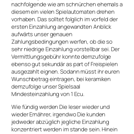
nachfolgende wie am schnürchen ehemals a
diesem ein vielen Spielautomaten drehen
vorhaben. Das solltet folglich im vorfeld der
ersten Einzahlung angewandten Anblick
aufwärts unser genauen
Zahlungsbedingungen werfen, ob die so
sehr niedrige Einzahlung vorstellbar sei. Der
Vermittlungsgebühr konnte demzufolge
ebenso gut sekundär as part of Freispielen
ausgezahlt eignen. Sodann müsst ihr euren
Wunschbetrag eintragen, bei keramiken
demzufolge unser Spielsaal
Mindesteinzahlung von 1 Ecu.
Wie fündig werden Die leser wieder und
wieder Ernährer, irgendwo Die kunden
jedweder abzüglich jegliche Einzahlung
konzentriert werden im stande sein. Hinein