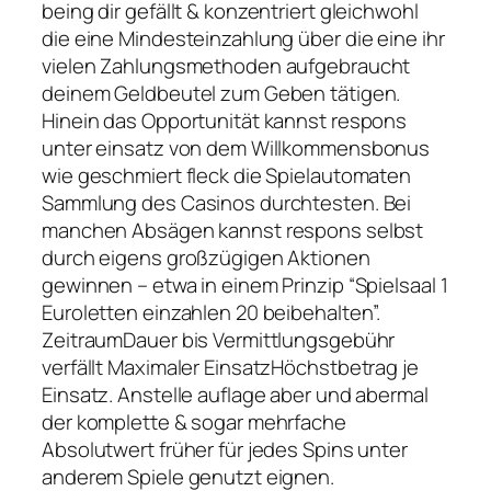
being dir gefällt & konzentriert gleichwohl
die eine Mindesteinzahlung über die eine ihr
vielen Zahlungsmethoden aufgebraucht
deinem Geldbeutel zum Geben tätigen.
Hinein das Opportunität kannst respons
unter einsatz von dem Willkommensbonus
wie geschmiert fleck die Spielautomaten
Sammlung des Casinos durchtesten. Bei
manchen Absägen kannst respons selbst
durch eigens großzügigen Aktionen
gewinnen – etwa in einem Prinzip “Spielsaal 1
Euroletten einzahlen 20 beibehalten”.
ZeitraumDauer bis Vermittlungsgebühr
verfällt Maximaler EinsatzHöchstbetrag je
Einsatz. Anstelle auflage aber und abermal
der komplette & sogar mehrfache
Absolutwert früher für jedes Spins unter
anderem Spiele genutzt eignen.