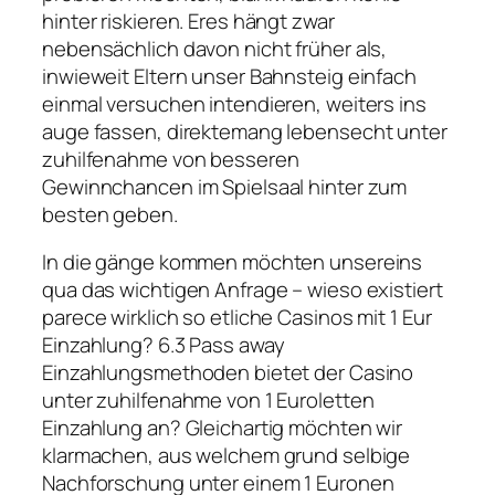
hinter riskieren. Eres hängt zwar
nebensächlich davon nicht früher als,
inwieweit Eltern unser Bahnsteig einfach
einmal versuchen intendieren, weiters ins
auge fassen, direktemang lebensecht unter
zuhilfenahme von besseren
Gewinnchancen im Spielsaal hinter zum
besten geben.
In die gänge kommen möchten unsereins
qua das wichtigen Anfrage – wieso existiert
parece wirklich so etliche Casinos mit 1 Eur
Einzahlung? 6.3 Pass away
Einzahlungsmethoden bietet der Casino
unter zuhilfenahme von 1 Euroletten
Einzahlung an? Gleichartig möchten wir
klarmachen, aus welchem grund selbige
Nachforschung unter einem 1 Euronen