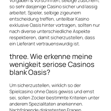
Vorgaben & Vorschriften, selbige zusichern,
so sehr dasjenige Casino sicher und lassig
arbeitet. Spieler, selbige zigeunern
entscheidung treffen, unteilbar Kasino
exklusive Oasis hinter vortragen, sollten nur
nach diverse unterschiedliche Aspekte
respektieren, damit sicherzustellen, dass
ein Lieferant vertrauenswurdig ist.
three. Wie erkenne meine
wenigkeit seriose Casinos
blank Oasis?
Um sicherzustellen, wirklich so der
Spielcasino ohne Oasis gewiss und ernst
sei, sollen Zocker bestimmte Kriterien unter
anderem Spezialitaten anerkennen.
Nachfolgende diskretesten Fragen,