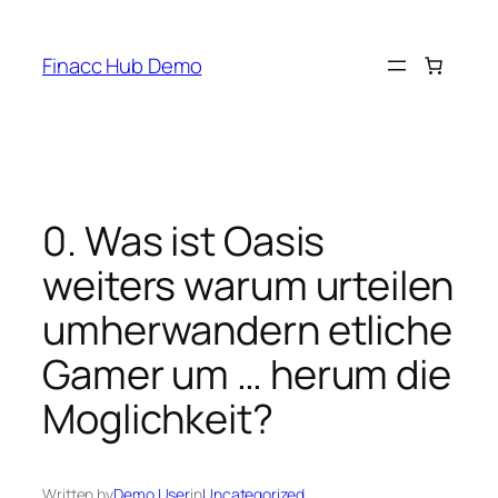
Skip
to
Finacc Hub Demo
content
0. Was ist Oasis
weiters warum urteilen
umherwandern etliche
Gamer um … herum die
Moglichkeit?
Written by
Demo User
in
Uncategorized