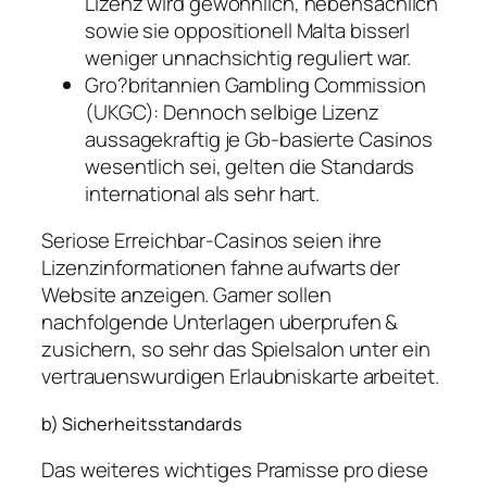
Lizenz wird gewohnlich, nebensachlich
sowie sie oppositionell Malta bisserl
weniger unnachsichtig reguliert war.
Gro?britannien Gambling Commission
(UKGC): Dennoch selbige Lizenz
aussagekraftig je Gb-basierte Casinos
wesentlich sei, gelten die Standards
international als sehr hart.
Seriose Erreichbar-Casinos seien ihre
Lizenzinformationen fahne aufwarts der
Website anzeigen. Gamer sollen
nachfolgende Unterlagen uberprufen &
zusichern, so sehr das Spielsalon unter ein
vertrauenswurdigen Erlaubniskarte arbeitet.
b) Sicherheitsstandards
Das weiteres wichtiges Pramisse pro diese