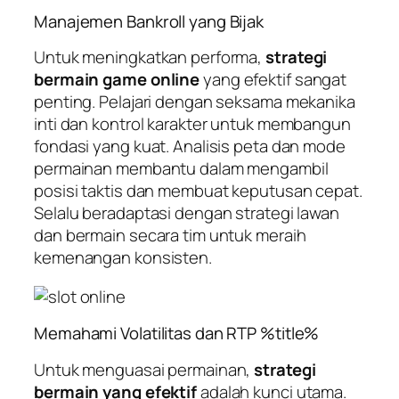
Manajemen Bankroll yang Bijak
Untuk meningkatkan performa,
strategi
bermain game online
yang efektif sangat
penting. Pelajari dengan seksama mekanika
inti dan kontrol karakter untuk membangun
fondasi yang kuat. Analisis peta dan mode
permainan membantu dalam mengambil
posisi taktis dan membuat keputusan cepat.
Selalu beradaptasi dengan strategi lawan
dan bermain secara tim untuk meraih
kemenangan konsisten.
Memahami Volatilitas dan RTP %title%
Untuk menguasai permainan,
strategi
bermain yang efektif
adalah kunci utama.