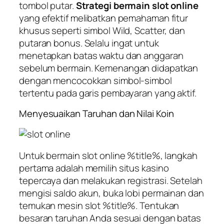
tombol putar.
Strategi bermain slot online
yang efektif melibatkan pemahaman fitur
khusus seperti simbol Wild, Scatter, dan
putaran bonus.
Selalu ingat untuk
menetapkan batas waktu dan anggaran
sebelum bermain.
Kemenangan didapatkan
dengan mencocokkan simbol-simbol
tertentu pada garis pembayaran yang aktif.
Menyesuaikan Taruhan dan Nilai Koin
Untuk bermain slot online %title%, langkah
pertama adalah memilih situs kasino
tepercaya dan melakukan registrasi. Setelah
mengisi saldo akun, buka lobi permainan dan
temukan mesin slot %title%. Tentukan
besaran taruhan Anda sesuai dengan batas