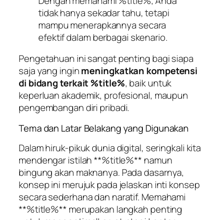
Dengan memahami %title%, Anda
tidak hanya sekadar tahu, tetapi
mampu menerapkannya secara
efektif dalam berbagai skenario.
Pengetahuan ini sangat penting bagi siapa
saja yang ingin
meningkatkan kompetensi
di bidang terkait %title%
, baik untuk
keperluan akademik, profesional, maupun
pengembangan diri pribadi.
Tema dan Latar Belakang yang Digunakan
Dalam hiruk-pikuk dunia digital, seringkali kita
mendengar istilah **%title%** namun
bingung akan maknanya. Pada dasarnya,
konsep ini merujuk pada jelaskan inti konsep
secara sederhana dan naratif. Memahami
**%title%** merupakan langkah penting