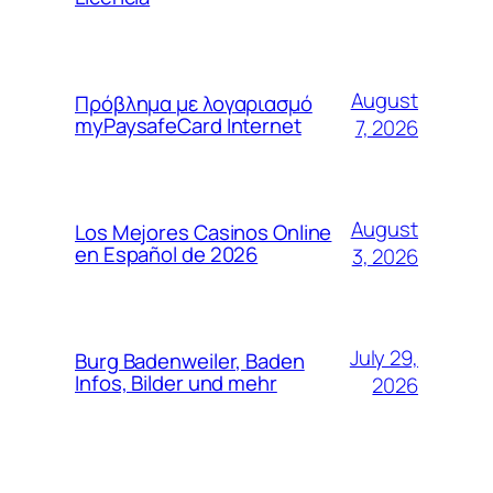
August
Πρόβλημα με λογαριασμό
myPaysafeCard Internet
7, 2026
August
Los Mejores Casinos Online
en Español de 2026
3, 2026
July 29,
Burg Badenweiler, Baden
Infos, Bilder und mehr
2026