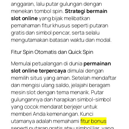
anggaran, lalu putar gulungan dengan
menekan tombol spin.
Strategi bermain
slot online
yang bijak melibatkan
pemahaman fitur khusus seperti putaran
gratis dan simbol pencar, serta selalu
mengutamakan batasan waktu dan modal.
Fitur Spin Otomatis dan Quick Spin
Memulai petualangan di dunia
permainan
slot online terpercaya
dimulai dengan
memilih situs yang aman. Setelah mendaftar
dan mengisi ulang saldo, jelajahi beragam
mesin slot dengan tema menarik. Putar
gulungannya dan harapkan simbol-simbol
yang cocok mendarat berjejer untuk
memberi Anda kemenangan. Kunci
utamanya adalah memahami
fitur bonus
seperti putaran gratis atau simbol liar, yang