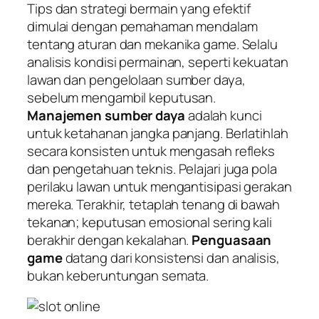
Tips dan strategi bermain yang efektif
dimulai dengan pemahaman mendalam
tentang aturan dan mekanika game. Selalu
analisis kondisi permainan, seperti kekuatan
lawan dan pengelolaan sumber daya,
sebelum mengambil keputusan.
Manajemen sumber daya
adalah kunci
untuk ketahanan jangka panjang. Berlatihlah
secara konsisten untuk mengasah refleks
dan pengetahuan teknis. Pelajari juga pola
perilaku lawan untuk mengantisipasi gerakan
mereka. Terakhir, tetaplah tenang di bawah
tekanan; keputusan emosional sering kali
berakhir dengan kekalahan.
Penguasaan
game
datang dari konsistensi dan analisis,
bukan keberuntungan semata.