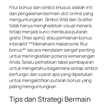
Fitur bonus dan simbol khusus adalah inti
dari pengalaman bermain slot online yang
menguntungkan. Simbol Wild dan Scatter
tidak hanya menghadirkan visual menarik,
tetapi menjadi kunci membuka putaran
gratis (free spins) atau permainan bonus
interaktif. **Memahami mekanisme fitur
bonus** secara mendalam sangat penting
untuk meningkatkan potensi kemenangan
Anda. Selalu perhatikan tabel pembayaran
untuk mengetahui bagaimana setiap simbol
berfungsi dan syarat apa yang diperlukan
untuk mengaktifkan putaran bonus yang
paling menguntungkan.
Tips dan Strategi Bermain