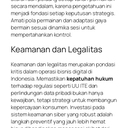
secara mendalam, karena pengetahuan ini
menjadi fondasi setiap keputusan strategis.
Amati pola permainan dan adaptasi gaya
bermain sesuai dinamika sesi untuk
mempertahankan kontrol.
Keamanan dan Legalitas
Keamanan dan legalitas merupakan pondasi
kritis dalam operasi bisnis digital di
Indonesia. Memastikan
kepatuhan hukum
terhadap regulasi seperti UU ITE dan
perlindungan data pribadi bukan hanya
kewajiban, tetapi strategi untuk membangun
kepercayaan konsumen.
Investasi pada
sistem keamanan siber yang robust adalah
langkah preventif yang jauh lebih hemat