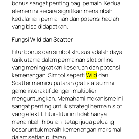
bonus sangat penting bagi pemain. Kedua
elemen ini secara signifikan menambah
kedalaman permainan dan potensi hadiah
yang bisa didapatkan.
Fungsi Wild dan Scatter
Fitur bonus dan simbol khusus adalah daya
tarik utama dalam permainan slot online
yang meningkatkan keseruan dan potensi
kemenangan. Simbol seperti
Wild
dan
Scatter memicu putaran gratis atau mini
game interaktif dengan multiplier
menguntungkan. Memahami mekanisme ini
sangat penting untuk strategi bermain slot
yang efektif. Fitur-fitur ini tidak hanya
menambah hiburan, tetapi juga peluang
besar untuk meraih kemenangan maksimal
dalam setiap putaran.