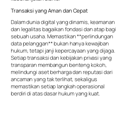
Transaksi yang Aman dan Cepat
Dalam dunia digital yang dinamis, keamanan
dan legalitas bagaikan fondasi dan atap bagi
sebuah usaha. Memastikan **perlindungan
data pelanggan** bukan hanya kewajiban
hukum, tetapi janji kepercayaan yang dijaga.
Setiap transaksi dan kebijakan privasi yang
transparan membangun benteng kokoh,
melindungi aset berharga dan reputasi dari
ancaman yang tak terlihat, sekaligus
memastikan setiap langkah operasional
berdiri di atas dasar hukum yang kuat.