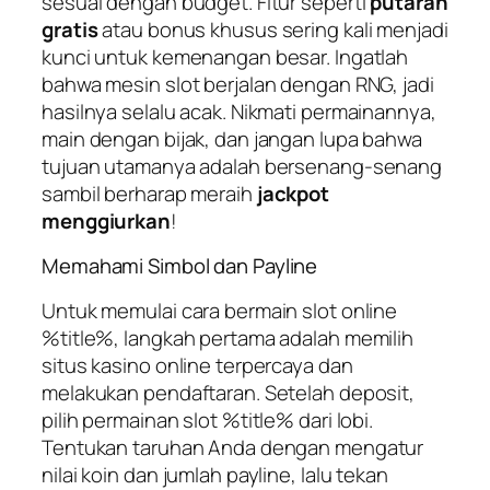
sesuai dengan budget. Fitur seperti
putaran
gratis
atau bonus khusus sering kali menjadi
kunci untuk kemenangan besar. Ingatlah
bahwa mesin slot berjalan dengan RNG, jadi
hasilnya selalu acak. Nikmati permainannya,
main dengan bijak, dan jangan lupa bahwa
tujuan utamanya adalah bersenang-senang
sambil berharap meraih
jackpot
menggiurkan
!
Memahami Simbol dan Payline
Untuk memulai cara bermain slot online
%title%, langkah pertama adalah memilih
situs kasino online terpercaya dan
melakukan pendaftaran. Setelah deposit,
pilih permainan slot %title% dari lobi.
Tentukan taruhan Anda dengan mengatur
nilai koin dan jumlah payline, lalu tekan