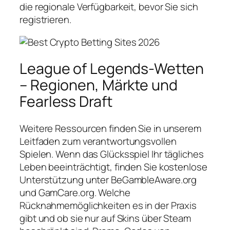
die regionale Verfügbarkeit, bevor Sie sich
registrieren.
League of Legends-Wetten
– Regionen, Märkte und
Fearless Draft
Weitere Ressourcen finden Sie in unserem
Leitfaden zum verantwortungsvollen
Spielen. Wenn das Glücksspiel Ihr tägliches
Leben beeinträchtigt, finden Sie kostenlose
Unterstützung unter BeGambleAware.org
und GamCare.org. Welche
Rücknahmemöglichkeiten es in der Praxis
gibt und ob sie nur auf Skins über Steam