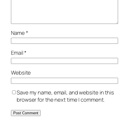
Name
*
Email
*
Website
Save my name, email, and website in this
browser for the next time I comment.