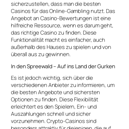
sicherzustellen, dass man die besten
Casinos für das Online-Gambling nutzt. Das
Angebot an Casino-Bewertungen ist eine
hilfreiche Ressource, wenn es darum geht,
das richtige Casino zu finden. Diese
Funktionalität macht es einfacher, auch
außerhalb des Hauses zu spielen und von
überall aus zu gewinnen.
In den Spreewald – Auf ins Land der Gurken
Es ist jedoch wichtig, sich über die
verschiedenen Anbieter zu informieren, um
die besten Angebote und sichersten
Optionen zu finden. Diese Flexibilität
erleichtert es den Spielern, Ein- und
Auszahlungen schnell und sicher
vorzunehmen. Crypto-Casinos sind
besonders attraktiv für diejenigen, die auf