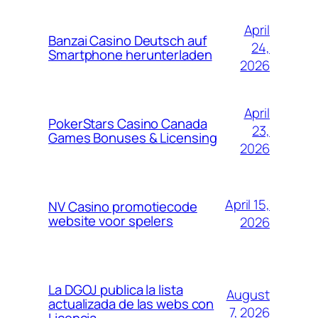
April
Banzai Casino Deutsch auf
24,
Smartphone herunterladen
2026
April
PokerStars Casino Canada
23,
Games Bonuses & Licensing
2026
April 15,
NV Casino promotiecode
website voor spelers
2026
La DGOJ publica la lista
August
actualizada de las webs con
7, 2026