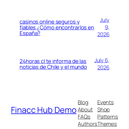
July
casinos online seguros y
9,
fiables ¿Cómo encontrarlos en
España?
2026
July 6,
24horas cl te informa de las
noticias de Chile y el mundo
2026
Blog
Events
Finacc Hub Demo
About
Shop
FAQs
Patterns
Authors
Themes