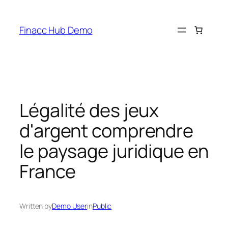
Skip
to
Finacc Hub Demo
content
Légalité des jeux
d'argent comprendre
le paysage juridique en
France
Written by
Demo User
in
Public