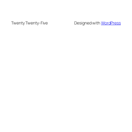
Twenty Twenty-Five
Designed with
WordPress