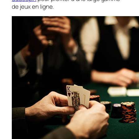
de jeux en ligne.