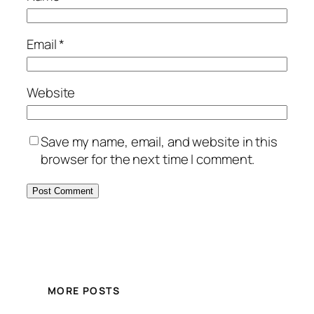
Email
*
Website
Save my name, email, and website in this
browser for the next time I comment.
MORE POSTS