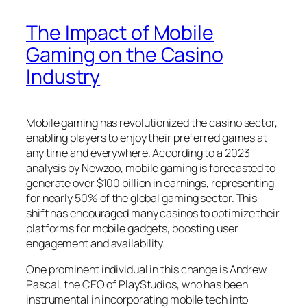
The Impact of Mobile
Gaming on the Casino
Industry
Mobile gaming has revolutionized the casino sector,
enabling players to enjoy their preferred games at
any time and everywhere. According to a 2023
analysis by Newzoo, mobile gaming is forecasted to
generate over $100 billion in earnings, representing
for nearly 50% of the global gaming sector. This
shift has encouraged many casinos to optimize their
platforms for mobile gadgets, boosting user
engagement and availability.
One prominent individual in this change is Andrew
Pascal, the CEO of PlayStudios, who has been
instrumental in incorporating mobile tech into