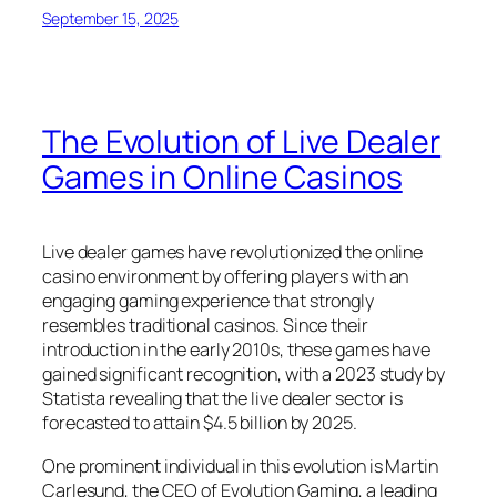
September 15, 2025
The Evolution of Live Dealer
Games in Online Casinos
Live dealer games have revolutionized the online
casino environment by offering players with an
engaging gaming experience that strongly
resembles traditional casinos. Since their
introduction in the early 2010s, these games have
gained significant recognition, with a 2023 study by
Statista revealing that the live dealer sector is
forecasted to attain $4.5 billion by 2025.
One prominent individual in this evolution is Martin
Carlesund, the CEO of Evolution Gaming, a leading