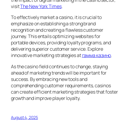
the impact of digital marketing in the casino sector,
visit
The New York Times
.
To effectively market a casino, it is crucial to
emphasize on establishing a strong brand
recognition and creating a flawless customer
journey. This entails optimizing websites for
portable devices, providing loyalty programs, and
delivering superior customer service. Explore
innovative marketing strategies at
гамма казино
.
As the casino field continues to change, staying
ahead of marketing trends will be important for
success. By embracing new tools and
comprehending customer requirements, casinos
can create efficient marketing strategies that foster
growth and improve player loyalty.
August 4, 2025