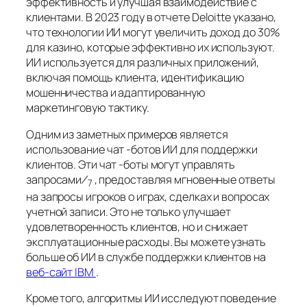
эффективность и улучшая взаимодействие с
клиентами. В 2023 году в отчете Deloitte указано,
что технологии ИИ могут увеличить доход до 30%
для казино, которые эффективно их используют.
ИИ используется для различных приложений,
включая помощь клиента, идентификацию
мошенничества и адаптированную
маркетинговую тактику.
Одним из заметных примеров является
использование чат -ботов ИИ для поддержки
клиентов. Эти чат -боты могут управлять
запросами ⁄
, предоставляя мгновенные ответы
7
на запросы игроков о играх, сделках и вопросах
учетной записи. Это не только улучшает
удовлетворенность клиентов, но и снижает
эксплуатационные расходы. Вы можете узнать
больше об ИИ в службе поддержки клиентов на
веб-сайт IBM
.
Кроме того, алгоритмы ИИ исследуют поведение