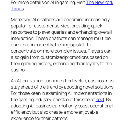
For more details on AI in gaming, visit
The New York
Times
.
Moreover, AI chatbots are becoming increasingly
popular for customer service, providing quick
responses to player queries and enhancing overall
interaction. These chatbots can manage multiple
queries concurrently, freeing up staff to
concentrate on more complex issues. Players can
also gain from customized promotions based on
their gaming history, enhancing their loyalty to the
casino.
As AI innovation continues to develop, casinos must
stay ahead of the trend by adopting novel solutions.
For those keen in examining AI implementations in
the gaming industry, check out this site at
key1
. By
adopting AI, casinos can not only boost operational
efficiency but also create a more enjoyable
experience for their patrons.