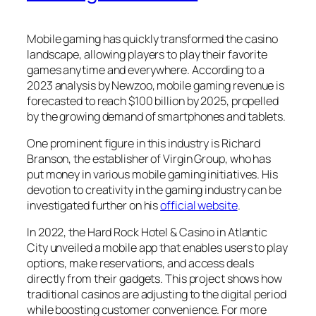
Mobile gaming has quickly transformed the casino
landscape, allowing players to play their favorite
games anytime and everywhere. According to a
2023 analysis by Newzoo, mobile gaming revenue is
forecasted to reach $100 billion by 2025, propelled
by the growing demand of smartphones and tablets.
One prominent figure in this industry is Richard
Branson, the establisher of Virgin Group, who has
put money in various mobile gaming initiatives. His
devotion to creativity in the gaming industry can be
investigated further on his
official website
.
In 2022, the Hard Rock Hotel & Casino in Atlantic
City unveiled a mobile app that enables users to play
options, make reservations, and access deals
directly from their gadgets. This project shows how
traditional casinos are adjusting to the digital period
while boosting customer convenience. For more