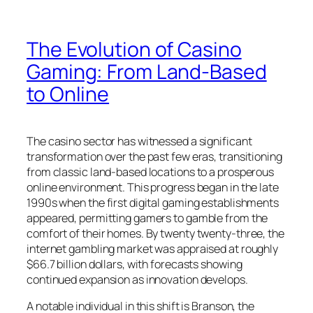
The Evolution of Casino
Gaming: From Land-Based
to Online
The casino sector has witnessed a significant
transformation over the past few eras, transitioning
from classic land-based locations to a prosperous
online environment. This progress began in the late
1990s when the first digital gaming establishments
appeared, permitting gamers to gamble from the
comfort of their homes. By twenty twenty-three, the
internet gambling market was appraised at roughly
$66.7 billion dollars, with forecasts showing
continued expansion as innovation develops.
A notable individual in this shift is Branson, the